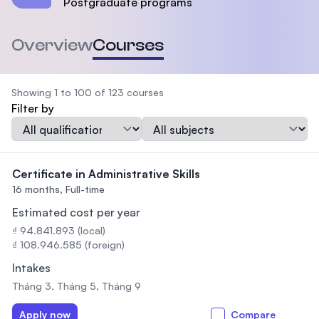
Postgraduate programs
Overview
Courses
Showing 1 to 100 of 123 courses
Filter by
Qualification
Subject
Certificate in Administrative Skills
16 months,
Full-time
Estimated cost per year
₫ 94.841.893 (local)
₫ 108.946.585 (foreign)
Intakes
Tháng 3, Tháng 5, Tháng 9
Apply now
Compare