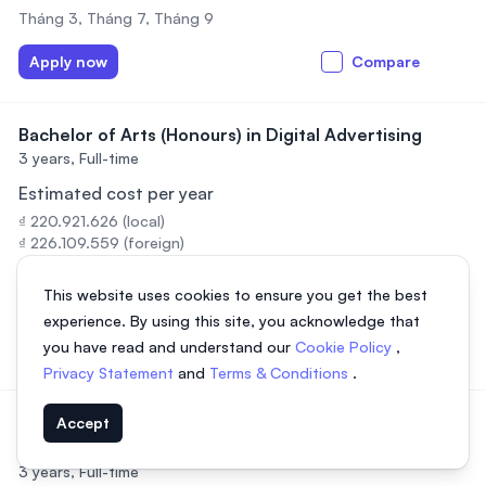
Tháng 3, Tháng 7, Tháng 9
Apply now
Compare
Bachelor of Arts (Honours) in Digital Advertising
3 years,
Full-time
Estimated cost per year
₫ 220.921.626 (local)
₫ 226.109.559 (foreign)
Intakes
This website uses cookies to ensure you get the best
Tháng 3, Tháng 7, Tháng 9
experience. By using this site, you acknowledge that
you have read and understand our
Cookie Policy
,
Apply now
Compare
Privacy Statement
and
Terms & Conditions
.
Bachelor of Arts (Hons) in Human Resource
Accept
Management
3 years,
Full-time