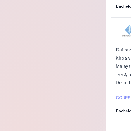
Bachelo
Đại họ
Khoa v
Malays
1992, 
Dự bị Đ
COURS
Bachelo