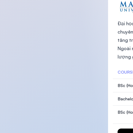
Đại họ
chuyên
tăng t
Ngoài 
lượng 
COURS
BSc (Ho
Bachelo
BSc (Ho