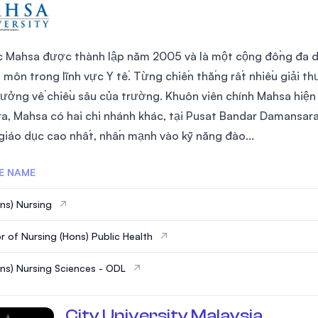
c Mahsa được thành lập năm 2005 và là một cộng đồng đa dạ
 môn trong lĩnh vực Y tế. Từng chiến thắng rất nhiều giải t
rưởng về chiều sâu của trường. Khuôn viên chính Mahsa hiện
ra, Mahsa có hai chi nhánh khác, tại Pusat Bandar Damansar
giáo dục cao nhất, nhấn mạnh vào kỹ năng đào...
E NAME
ns) Nursing
r of Nursing (Hons) Public Health
ns) Nursing Sciences - ODL
City University Malaysia