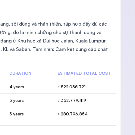
ng, sôi động và thân thiện, tập hợp đầy đủ các
hưởng, đó là minh chứng cho sự thành công và
 đang ở Khu học xá Đại học Jalan, Kuala Lumpur.
a, KL và Sabah. Tầm nhìn: Cam kết cung cấp chất
DURATION
ESTIMATED TOTAL COST
4 years
₫ 522.035.721
3 years
₫ 352.779.419
3 years
₫ 280.796.854