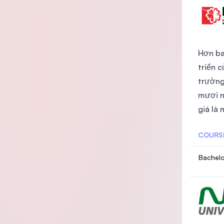
Hơn ba
triển 
trường
mươi n
giá là
COURS
Bachelo