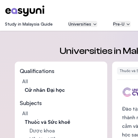
Study in Malaysia Guide
Universities
Pre-U
Universities in M
Qualifications
Thuốc và 
All
Cử nhân Đại học
Subjects
Đào tạ
All
thành 
Thuốc và Sức khoẻ
cảm và
Dược khoa
học sa