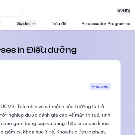
₫
(VND)
Guides
Tiêu đề
Ambassador Programme
neering
rses in Điều dưỡng
edical
Featured
 CUCMS. Tầm nhìn và sứ mệnh của trường là trở
on with
 tốt nghiệp được đánh giá cao về mặt trí tuệ, tình
T)
h bao gồm bằng cấp và bằng thạc sĩ và các khóa
 bao gồm cả Khoa học Y tế, Khoa học Dược phẩm,