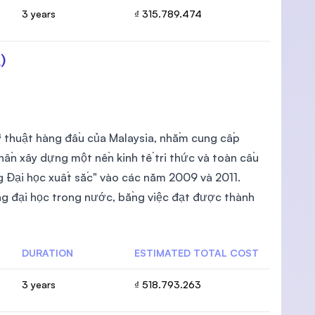
3 years
₫ 315.789.474
)
ỹ thuật hàng đầu của Malaysia, nhằm cung cấp
phần xây dựng một nền kinh tế tri thức và toàn cầu
 Đại học xuất sắc" vào các năm 2009 và 2011.
g đại học trong nước, bằng việc đạt được thành
DURATION
ESTIMATED TOTAL COST
3 years
₫ 518.793.263