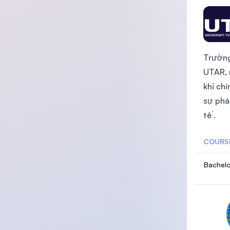
Trường
UTAR, 
khi ch
sự phá
tế .
COURS
Bachelo