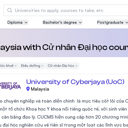
Tìm kiếm
Diploma
Bachelor's degree
Postgraduate
Asia Pacific University of Technology and
Innovation (APU)
Well-known for Computer Science, IT and Engi
alaysia with Cử nhân Đại học cou
courses
Sức khoẻ
Remove Filter
Điều dưỡng
Remove Filter
Cử nhân Đại học
Remove Filter
International Medical University (IMU)
Malaysia's first and most established private m
University of Cyberjaya (UoC)
and healthcare university
Malaysia
Asia School of Business (ASB)
o chuyên nghiệp và toàn diện chính là mục tiêu cốt lõi của
MBA by Central Bank of Malaysia in collaborati
một tổ chức Khoa học Y khoa nổi tiếng quốc tế, với sinh viên
the Massachusetts Institute of Technology (MI
 cân bằng đạo lý. CUCMS hiện cung cấp hơn 20 chương trìn
u đại học nghiên cứu về tiến sĩ trong một loạt các lĩnh vực