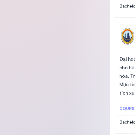
Bachelo
Đại họ
cho học
hóa. T
Mục ti
tích xu
COURS
Bachelo