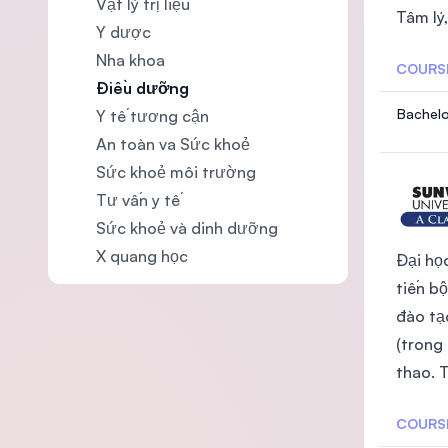
Vật lý trị liệu
Tâm lý,
Y dược
Nha khoa
COURS
Điều dưỡng
Bachelo
Y tế tương cận
An toàn va Sức khoẻ
Sức khoẻ môi trường
Tư vấn y tế
Sức khoẻ và dinh dưỡng
X quang học
Đại họ
tiến b
đào tạ
(trong 
thao. T
COURS