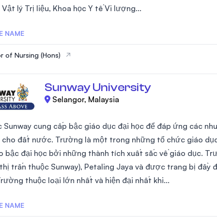
 Vật lý Trị liệu, Khoa học Y tế Vi lượng...
SEGi University Kota Damansara
E NAME
r of Nursing (Hons)
Management and Science University (MS
Sunway University
Selangor, Malaysia
c Sunway cung cấp bậc giáo dục đại học để đáp ứng các nhu
ộ cho đất nước. Trường là một trong những tổ chức giáo dụ
o bậc đại học bởi những thành tích xuất sắc về giáo dục. Trư
thị trấn thuộc Sunway), Petaling Jaya và được trang bị đầy đ
rường thuộc loại lớn nhất và hiện đại nhất khi...
E NAME