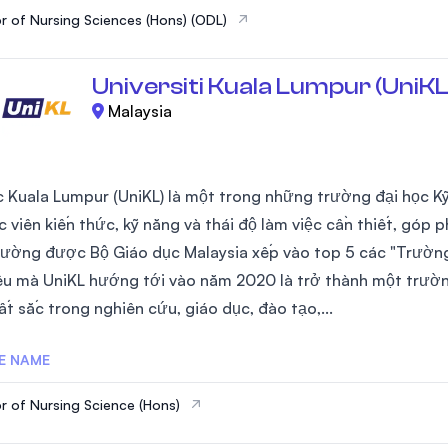
r of Nursing Sciences (Hons) (ODL)
Universiti Kuala Lumpur (UniKL
Malaysia
c Kuala Lumpur (UniKL) là một trong những trường đại học K
 viên kiến thức, kỹ năng và thái độ làm việc cần thiết, góp 
rường được Bộ Giáo dục Malaysia xếp vào top 5 các "Trường
êu mà UniKL hướng tới vào năm 2020 là trở thành một trườn
ất sắc trong nghiên cứu, giáo dục, đào tạo,...
E NAME
r of Nursing Science (Hons)