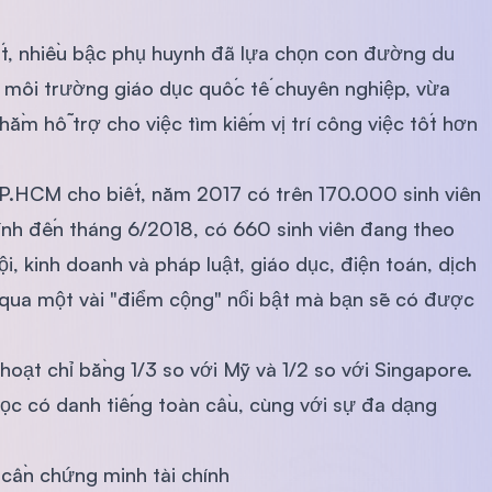
ắt, nhiều bậc phụ huynh đã lựa chọn con đường du
 môi trường giáo dục quốc tế chuyên nghiệp, vừa
m hỗ trợ cho việc tìm kiếm vị trí công việc tốt hơn
TP.HCM cho biết, năm 2017 có trên 170.000 sinh viên
tính đến tháng 6/2018, có 660 sinh viên đang theo
ội, kinh doanh và pháp luật, giáo dục, điện toán, dịch
 qua một vài "điểm cộng" nổi bật mà bạn sẽ có được
 hoạt chỉ bằng 1/3 so với Mỹ và 1/2 so với Singapore.
học có danh tiếng toàn cầu, cùng với sự đa dạng
 cần chứng minh tài chính