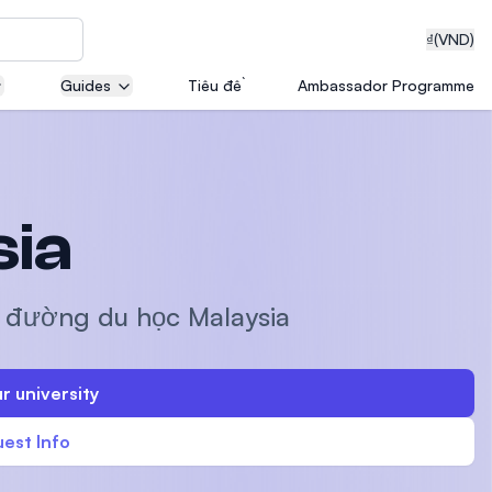
₫
(VND)
Guides
Tiêu đề
Ambassador Programme
neering
sia
edical
n đường du học Malaysia
r university
on with
T)
est Info