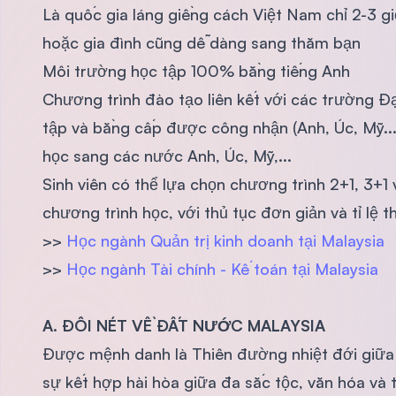
Là quốc gia láng giềng cách Việt Nam chỉ 2-3 gi
hoặc gia đình cũng dễ dàng sang thăm bạn
Môi trường học tập 100% bằng tiếng Anh
Chương trình đào tạo liên kết với các trường Đ
tập và bằng cấp được công nhận (Anh, Úc, Mỹ...
học sang các nước Anh, Úc, Mỹ,...
Sinh viên có thể lựa chọn chương trình 2+1, 3+
chương trình học, với thủ tục đơn giản và tỉ lệ
>>
Học ngành Quản trị kinh doanh tại Malaysia
>>
Học ngành Tài chính - Kế toán tại Malaysia
A. ĐÔI NÉT VỀ ĐẤT NƯỚC MALAYSIA
Được mệnh danh là Thiên đường nhiệt đới giữa 
sự kết hợp hài hòa giữa đa sắc tộc, văn hóa và