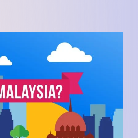
SEGi University Kota Damansara
Management and Science University (MS