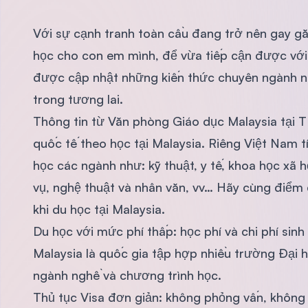
Với sự cạnh tranh toàn cầu đang trở nên gay g
học cho con em mình, để vừa tiếp cận được với
được cập nhật những kiến thức chuyên ngành nhằ
trong tương lai.
Thông tin từ Văn phòng Giáo dục Malaysia tại 
quốc tế theo học tại Malaysia. Riêng Việt Nam 
học các ngành như: kỹ thuật, y tế, khoa học xã h
vụ, nghệ thuật và nhân văn, vv… Hãy cùng điểm
khi du học tại Malaysia.
Du học với mức phí thấp: học phí và chi phí sinh
Malaysia là quốc gia tập hợp nhiều trường Đại 
ngành nghề và chương trình học.
Thủ tục Visa đơn giản: không phỏng vấn, không