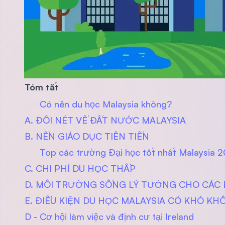
Tóm tắt
Có nên du học Malaysia không?
A. ĐÔI NÉT VỀ ĐẤT NƯỚC MALAYSIA
B. NỀN GIÁO DỤC TIÊN TIẾN
Top các trường Đại học tốt nhất Malaysia 2
C. CHI PHÍ DU HỌC THẤP
D. MÔI TRƯỜNG SỐNG LÝ TƯỞNG CHO CÁC 
E. ĐIỀU KIỆN DU HỌC MALAYSIA CÓ KHÓ KH
D - Cơ hội làm việc và định cư tại Ireland