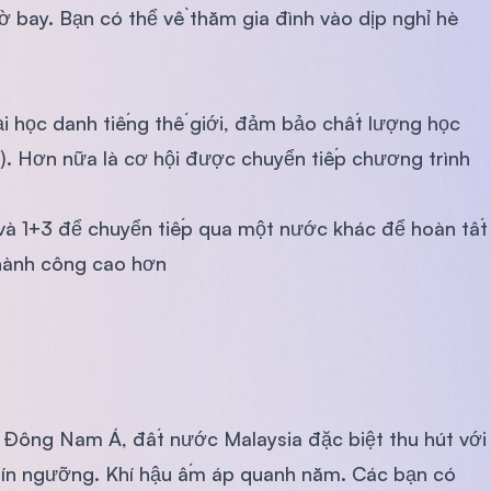
ờ bay. Bạn có thể về thăm gia đình vào dịp nghỉ hè
ại học danh tiếng thế giới, đảm bảo chất lượng học
). Hơn nữa là cơ hội được chuyển tiếp chương trình
1 và 1+3 để chuyển tiếp qua một nước khác để hoàn tất
 thành công cao hơn
Đông Nam Á, đất nước Malaysia đặc biệt thu hút với
 tín ngưỡng. Khí hậu ấm áp quanh năm. Các bạn có