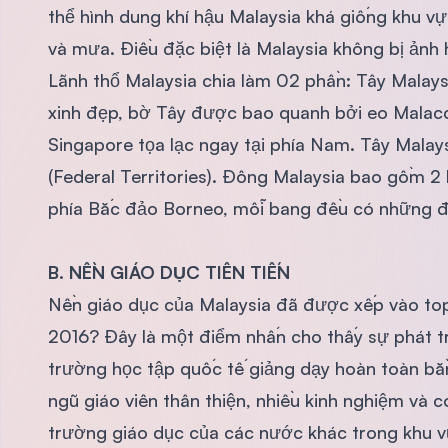
thể hình dung khí hậu Malaysia khá giống khu 
và mưa. Điều đặc biệt là Malaysia không bị ảnh
Lãnh thổ Malaysia chia làm 02 phần: Tây Malays
xinh đẹp, bờ Tây được bao quanh bởi eo Malacca
Singapore tọa lạc ngay tại phía Nam. Tây Malay
(Federal Territories). Đông Malaysia bao gồm 2
phía Bắc đảo Borneo, mỗi bang đều có những điể
B. NỀN GIÁO DỤC TIÊN TIẾN
Nền giáo dục của Malaysia đã được xếp vào to
2016? Đây là một điểm nhấn cho thấy sự phát tr
trường học tập quốc tế giảng dạy hoàn toàn bằn
ngũ giáo viên thân thiện, nhiều kinh nghiệm và
trường giáo dục của các nước khác trong khu v