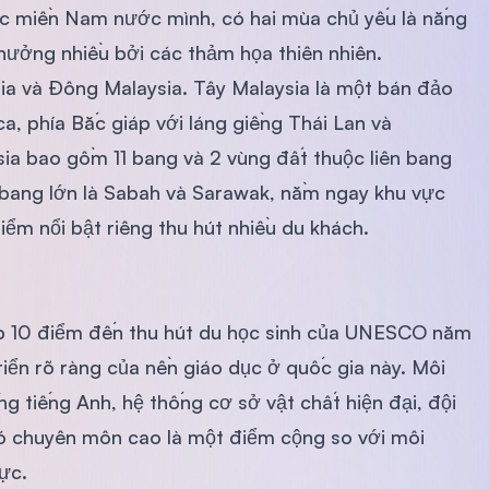
vực miền Nam nước mình, có hai mùa chủ yếu là nắng
 hưởng nhiều bởi các thảm họa thiên nhiên.
ia và Đông Malaysia. Tây Malaysia là một bán đảo
, phía Bắc giáp với láng giềng Thái Lan và
sia bao gồm 11 bang và 2 vùng đất thuộc liên bang
 bang lớn là Sabah và Sarawak, nằm ngay khu vực
m nổi bật riêng thu hút nhiều du khách.
p 10 điểm đến thu hút du học sinh của UNESCO năm
iển rõ ràng của nền giáo dục ở quốc gia này. Môi
g tiếng Anh, hệ thống cơ sở vật chất hiện đại, đội
 có chuyên môn cao là một điểm cộng so với môi
ực.