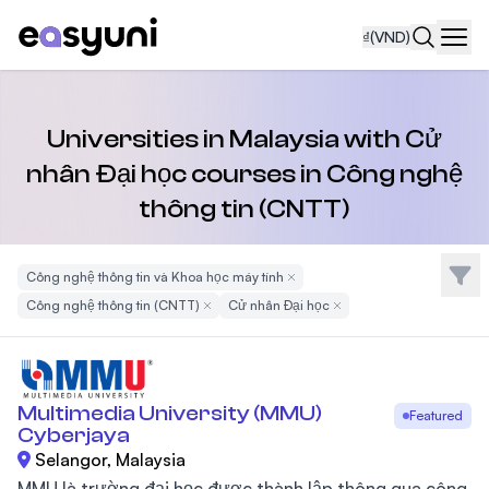
₫
(VND)
Navi
Universities in Malaysia with Cử
nhân Đại học courses in Công nghệ
thông tin (CNTT)
Bộ l
Công nghệ thông tin và Khoa học máy tính
Remove Filter
Công nghệ thông tin (CNTT)
Remove Filter
Cử nhân Đại học
Remove Filter
Multimedia University (MMU)
Featured
Cyberjaya
Selangor, Malaysia
MMU là trường đại học được thành lập thông qua công