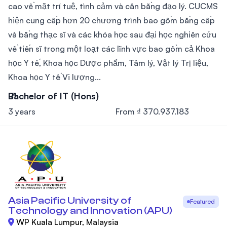
cao về mặt trí tuệ, tình cảm và cân bằng đạo lý. CUCMS
hiện cung cấp hơn 20 chương trình bao gồm bằng cấp
và bằng thạc sĩ và các khóa học sau đại học nghiên cứu
về tiến sĩ trong một loạt các lĩnh vực bao gồm cả Khoa
học Y tế, Khoa học Dược phẩm, Tâm lý, Vật lý Trị liệu,
Khoa học Y tế Vi lượng...
Bachelor of IT (Hons)
3 years
From ₫ 370.937.183
Asia Pacific University of
Featured
Technology and Innovation (APU)
WP Kuala Lumpur, Malaysia