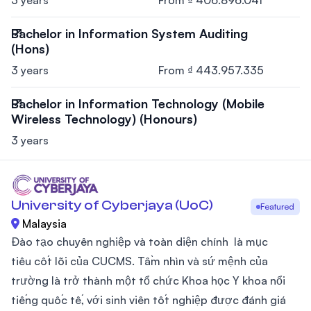
3 years
From ₫ 406.896.041
Bachelor in Information System Auditing
(Hons)
3 years
From ₫ 443.957.335
Bachelor in Information Technology (Mobile
Wireless Technology) (Honours)
3 years
University of Cyberjaya (UoC)
Featured
Malaysia
Đào tạo chuyên nghiệp và toàn diện chính là mục
tiêu cốt lõi của CUCMS. Tầm nhìn và sứ mệnh của
trường là trở thành một tổ chức Khoa học Y khoa nổi
tiếng quốc tế, với sinh viên tốt nghiệp được đánh giá