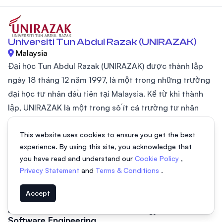
Universiti Tun Abdul Razak (UNIRAZAK)
Malaysia
Đại học Tun Abdul Razak (UNIRAZAK) được thành lập
ngày 18 tháng 12 năm 1997, là một trong những trường
đại học tư nhân đầu tiên tại Malaysia. Kể từ khi thành
lập, UNIRAZAK là một trong số ít cá trường tư nhân
đầu tiên tại Malaysia được chứng nhận SIRIM theo tiêu
chuẩn ISO 9001: 2000. Ngoài ra, nhà trường được trao
This website uses cookies to ensure you get the best
experience. By using this site, you acknowledge that
chứng nhận Multimedia Super Corridor (MSC), đó là
you have read and understand our
Cookie Policy
,
một minh chứng cho cam kết của trường trong việc
Privacy Statement
and
Terms & Conditions
.
ứng dụng công nghệ đổi mới trong giảng dạy và kỹ
thuật học tập. UNIRAZAK đã nhanh...
Accept
Bachelor of Information Technology (Hons) in
Software Engineering