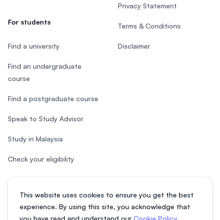
Privacy Statement
For students
Terms & Conditions
Find a university
Disclaimer
Find an undergraduate
course
Find a postgraduate course
Speak to Study Advisor
Study in Malaysia
Check your eligibility
This website uses cookies to ensure you get the best
experience. By using this site, you acknowledge that
© 2026 EasyUni Sdn Bhd, company registration number 200801016907
you have read and understand our
Cookie Policy
,