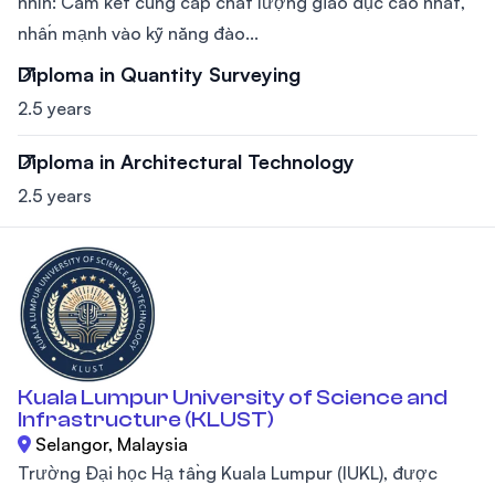
nhìn: Cam kết cung cấp chất lượng giáo dục cao nhất,
nhấn mạnh vào kỹ năng đào...
Diploma in Quantity Surveying
2.5 years
Diploma in Architectural Technology
2.5 years
Kuala Lumpur University of Science and
Infrastructure (KLUST)
Selangor, Malaysia
Trường Đại học Hạ tầng Kuala Lumpur (IUKL), được