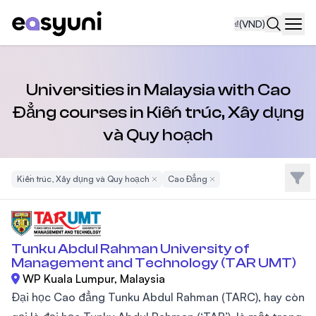
₫
(VND)
Navi
Universities in Malaysia with Cao
Đẳng courses in Kiến trúc, Xây dụng
và Quy hoạch
Bộ l
Kiến trúc, Xây dụng và Quy hoạch
Remove Filter
Cao Đẳng
Remove Filter
Tunku Abdul Rahman University of
Management and Technology (TAR UMT)
WP Kuala Lumpur, Malaysia
Đại học Cao đẳng Tunku Abdul Rahman (TARC), hay còn