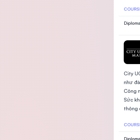
COURS
Diploma
City U
như đà
Công n
Sức kh
thông 
COURS
Diploma