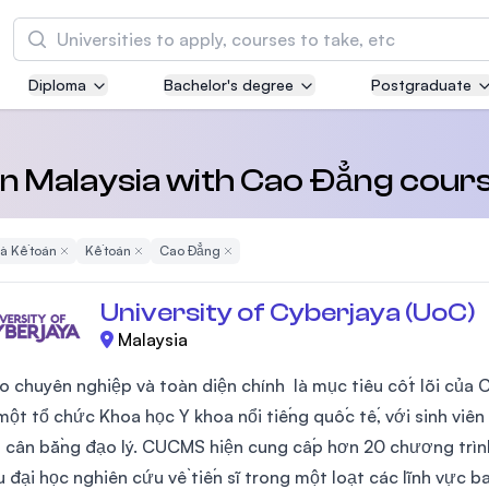
Tìm kiếm
Diploma
Bachelor's degree
Postgraduate
Asia Pacific University of Technology and
Innovation (APU)
Well-known for Computer Science, IT and Engi
 in Malaysia with Cao Đẳng cours
courses
và Kế toán
Remove Filter
Kế toán
Remove Filter
Cao Đẳng
Remove Filter
International Medical University (IMU)
Malaysia's first and most established private m
University of Cyberjaya (UoC)
and healthcare university
Malaysia
Asia School of Business (ASB)
o chuyên nghiệp và toàn diện chính là mục tiêu cốt lõi của
MBA by Central Bank of Malaysia in collaborati
một tổ chức Khoa học Y khoa nổi tiếng quốc tế, với sinh viên
the Massachusetts Institute of Technology (MI
 cân bằng đạo lý. CUCMS hiện cung cấp hơn 20 chương trìn
u đại học nghiên cứu về tiến sĩ trong một loạt các lĩnh vực