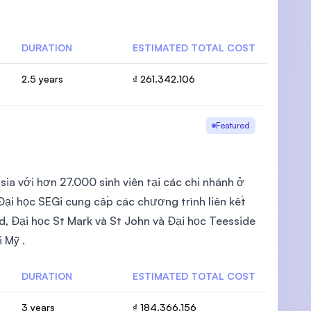
DURATION
ESTIMATED TOTAL COST
2.5 years
₫ 261.342.106
U)
Featured
ia với hơn 27.000 sinh viên tại các chi nhánh ở
ại học SEGi cung cấp các chương trình liên kết
, Đại học St Mark và St John và Đại học Teesside
 Mỹ .
DURATION
ESTIMATED TOTAL COST
3 years
₫ 184.366.156