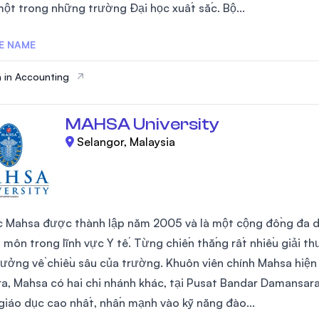
 một trong những trường Đại học xuất sắc. Bộ...
E NAME
 in Accounting
MAHSA University
Selangor, Malaysia
c Mahsa được thành lập năm 2005 và là một cộng đồng đa dạ
 môn trong lĩnh vực Y tế. Từng chiến thắng rất nhiều giải t
rưởng về chiều sâu của trường. Khuôn viên chính Mahsa hiện
ra, Mahsa có hai chi nhánh khác, tại Pusat Bandar Damansar
giáo dục cao nhất, nhấn mạnh vào kỹ năng đào...