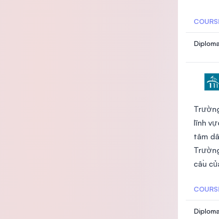
COURS
Diplom
Trường
lĩnh v
tâm dẫ
Trườn
cầu của
COURS
Diploma