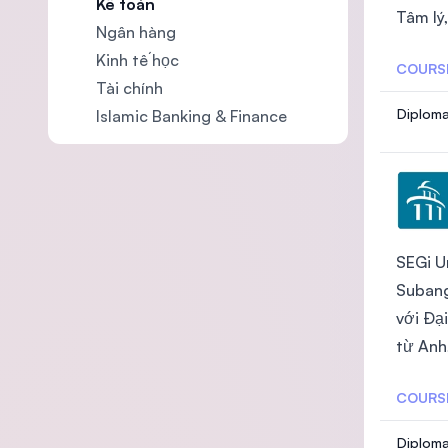
Kế toán
Tâm lý,
Ngân hàng
Kinh tế học
COURS
Tài chính
Diploma
Islamic Banking & Finance
SEGi U
Subang
với Đạ
từ Anh
COURS
Diplom