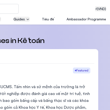
₫
(VND)
Guides
Tiêu đề
Ambassador Programme
neering
es in Kế toán
edical
Featured
 CUCMS. Tầm nhìn và sứ mệnh của trường là trở
on with
 tốt nghiệp được đánh giá cao về mặt trí tuệ, tình
T)
h bao gồm bằng cấp và bằng thạc sĩ và các khóa
 bao gồm cả Khoa học Y tế, Khoa học Dược phẩm,