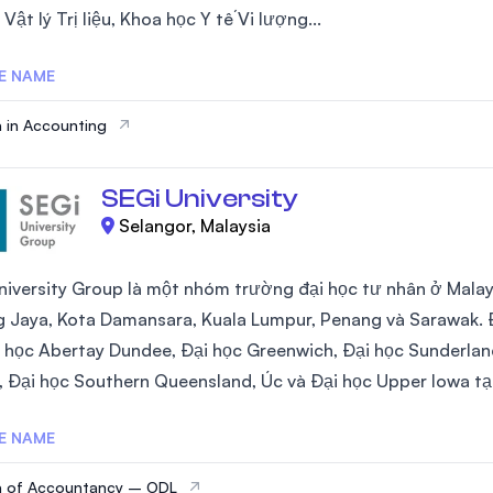
 Vật lý Trị liệu, Khoa học Y tế Vi lượng...
SEGi University Kota Damansara
E NAME
 in Accounting
Management and Science University (MS
SEGi University
Selangor, Malaysia
niversity Group là một nhóm trường đại học tư nhân ở Malays
 Jaya, Kota Damansara, Kuala Lumpur, Penang và Sarawak. Đ
i học Abertay Dundee, Đại học Greenwich, Đại học Sunderland
, Đại học Southern Queensland, Úc và Đại học Upper Iowa tại
E NAME
a of Accountancy – ODL