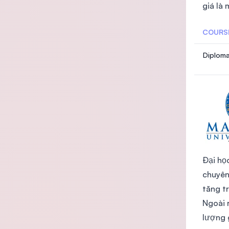
giá là
COURS
Diploma
Đại họ
chuyên
tăng t
Ngoài 
lượng 