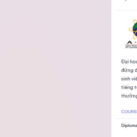
Đại họ
đứng đ
sinh v
tiếng 
thưởng
COURS
Diploma