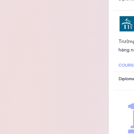
Trường
hàng n
COURS
Diploma