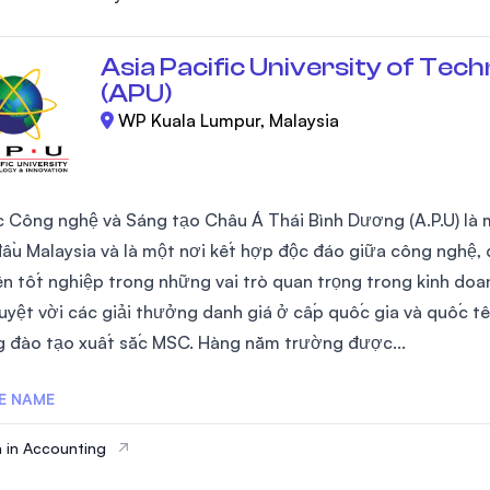
Asia Pacific University of Tec
(APU)
WP Kuala Lumpur, Malaysia
c Công nghệ và Sáng tạo Châu Á Thái Bình Dương (A.P.U) là
ầu Malaysia và là một nơi kết hợp độc đáo giữa công nghệ, đ
iên tốt nghiệp trong những vai trò quan trọng trong kinh doa
tuyệt vời các giải thưởng danh giá ở cấp quốc gia và quốc tế
 đào tạo xuất sắc MSC. Hàng năm trường được...
E NAME
 in Accounting