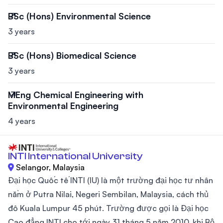
BSc (Hons) Environmental Science
3 years
BSc (Hons) Biomedical Science
3 years
MEng Chemical Engineering with
Environmental Engineering
4 years
INTI International University
Selangor, Malaysia
Đại học Quốc tế INTI (IU) là một trường đại học tư nhân
nằm ở Putra Nilai, Negeri Sembilan, Malaysia, cách thủ
đô Kuala Lumpur 45 phút. Trường được gọi là Đại học
Cao đẳng INTI cho tới ngày 31 tháng 5 năm 2010, khi Bộ