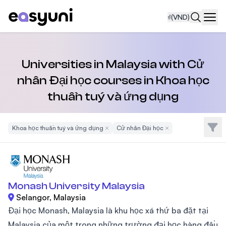
₫
(VND)
Navi
Universities in Malaysia with Cử
nhân Đại học courses in Khoa học
thuần tuý và ứng dụng
Bộ l
Khoa học thuần tuý và ứng dụng
Remove Filter
Cử nhân Đại học
Remove Filter
Monash University Malaysia
Selangor, Malaysia
Đại học Monash, Malaysia là khu học xá thứ ba đặt tại
Malaysia của một trong những trường đại học hàng đầu