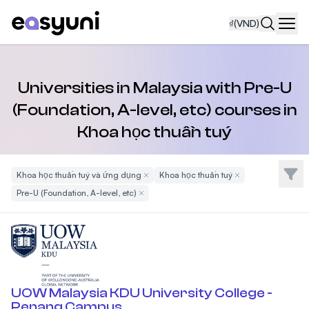
₫
(VND)
Navi
Universities in Malaysia with Pre-U
(Foundation, A-level, etc) courses in
Khoa học thuần tuý
Bộ l
Khoa học thuần tuý và ứng dụng
Remove Filter
Khoa học thuần tuý
Remove Filter
Pre-U (Foundation, A-level, etc)
Remove Filter
UOW Malaysia KDU University College -
Penang Campus