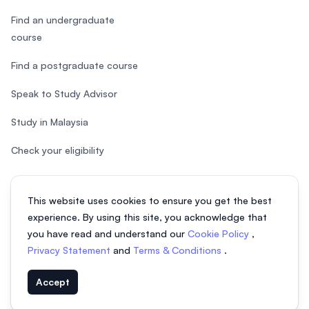
Find an undergraduate
course
Find a postgraduate course
Speak to Study Advisor
Study in Malaysia
Check your eligibility
This website uses cookies to ensure you get the best
experience. By using this site, you acknowledge that
© 2026 EasyUni Sdn Bhd, company registration number 200801016907
you have read and understand our
Cookie Policy
,
(818200-P). All rights reserved.
Privacy Statement
and
Terms & Conditions
.
Vietnamese
Accept