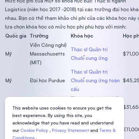
mức học phí của một số khóa học bậc Thạc sĩ ngành
Logistics (niên học 2017 -2018) tại các trường đại học khá
nhau. Bạn có thể tham khảo chi phí của các khóa học này 
lựa chọn khóa học có mức học phí phù hợp với mình:
Quốc gia
Trường
Khóa học
Học ph
Viện Công nghệ
Thạc sĩ Quản trị
Mỹ
Massachusetts
$71,0
Chuỗi cung ứng
(MIT)
Thạc sĩ Quản trị
Mỹ
Đại học Purdue
Chuỗi cung ứng toàn
$45,2
cầu
Thạc sĩ chuyên nghiệp
Đại học
Mỹ
về Quản trị Chuỗi
$31,6
This website uses cookies to ensure you get the
Pennsylvania
cung ứng
best experience. By using this site, you
acknowledge that you have read and understand
Đại học
Thạc sĩ Quản trị
Hà Lan
€11,00
our
Cookie Policy
,
Privacy Statement
and
Terms &
Rotterdam
Chuỗi cung ứng
Conditions
.