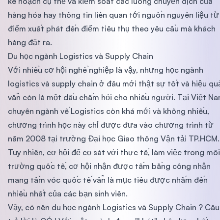
kế hoạch cụ thể và kiểm soát các luồng chuyển dịch của
hàng hóa hay thông tin liên quan tới nguồn nguyên liệu từ
điểm xuất phát đến điểm tiêu thụ theo yêu cầu mà khách
hàng đặt ra.
Du học ngành Logistics và Supply Chain
Với nhiều cơ hội nghề nghiệp là vậy, nhưng học ngành
logistics và supply chain ở đâu mới thật sự tốt và hiệu qu
vẫn còn là một dấu chấm hỏi cho nhiều người. Tại Việt Na
chuyên ngành về Logistics còn khá mới và không nhiều,
chương trình học này chỉ được đưa vào chương trình từ
năm 2008 tại trường Đại học Giao thông Vận tải TP.HCM.
Tuy nhiên, cơ hội để cọ sát với thực tế, làm việc trong môi
trường quốc tế, cơ hội nhận được tấm bằng công nhận
mang tầm vóc quốc tế vẫn là mục tiêu được nhắm đến
nhiều nhất của các bạn sinh viên.
Vậy, có nên du học ngành Logistics và Supply Chain ? Câu