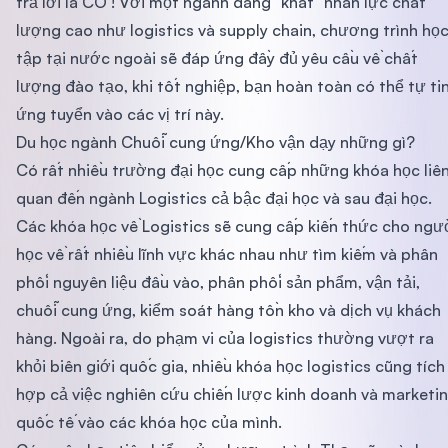
trả lời là CÓ ! Với một ngành đang "khát" nhân lực chất
lượng cao như logistics và supply chain, chương trình họ
tập tại nước ngoài sẽ đáp ứng đầy đủ yêu cầu về chất
lượng đào tạo, khi tốt nghiệp, bạn hoàn toàn có thể tự ti
ứng tuyển vào các vị trí này.
Du học ngành Chuỗi cung ứng/Kho vận dạy những gì?
Có rất nhiều trường đại học cung cấp những khóa học liê
quan đến ngành Logistics cả bậc đại học và sau đại học.
Các khóa học về Logistics sẽ cung cấp kiến thức cho ngư
học về rất nhiều lĩnh vực khác nhau như tìm kiếm và phân
phối nguyên liệu đầu vào, phân phối sản phẩm, vận tải,
chuỗi cung ứng, kiểm soát hàng tồn kho và dịch vụ khách
hàng. Ngoài ra, do phạm vi của logistics thường vượt ra
khỏi biên giới quốc gia, nhiều khóa học logistics cũng tích
hợp cả việc nghiên cứu chiến lược kinh doanh và marketi
quốc tế vào các khóa học của mình.