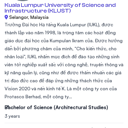
Kuala Lumpur University of Science and
Infrastructure (KLUST)
Selangor, Malaysia
Trường Đại học Hạ tầng Kuala Lumpur (IUKL), được
thành lập vào năm 1998, là trọng tâm các hoạt động
giáo dục đại học của Kumpulan Ikram của. Được hướng
dẫn bởi phương châm của mình, "Cho kiến ​​thức, cho
nhân loại", IUKL nhằm mục đích để đào tạo những sinh
viên tốt nghiệp xuất sắc với công nghệ, truyền thông và
kỹ năng quản lý, cũng như để được thấm nhuần các giá
trị đạo đức cao để đáp ứng những thách thức của
Vision 2020 và nền kinh tế K. Là một công ty con của
Protasco Berhad, một công ty...
Bachelor of Science (Architectural Studies)
3 years