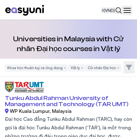
₫
(VND)
Navi
Universities in Malaysia with Cử
nhân Đại học courses in Vật lý
Bộ l
Khoa học thuần tuý và ứng dụng
Remove Filter
Vật lý
Remove Filter
Cử nhân Đại học
Remove Filt
Tunku Abdul Rahman University of
Management and Technology (TAR UMT)
WP Kuala Lumpur, Malaysia
Đại học Cao đẳng Tunku Abdul Rahman (TARC), hay còn
gọi là đại học Tunku Abdul Rahman (‘TAR’), là một trong
những trường đi đầu trong giáo dục đại học, được