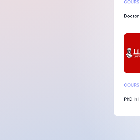
COURS
Doctor 
COURS
PhD in 