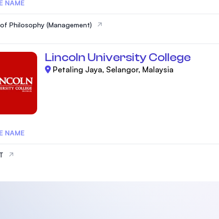
E NAME
of Philosophy (Management)
Lincoln University College
Petaling Jaya, Selangor, Malaysia
E NAME
IT