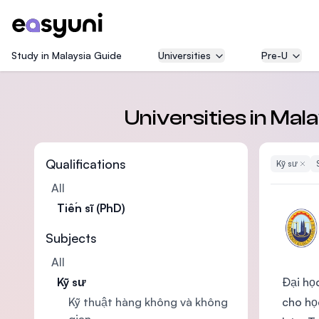
Study in Malaysia Guide
Universities
Pre-U
Universities in Mal
Qualifications
Kỹ sư
Remov
All
Tiến sĩ (PhD)
Subjects
All
Đại họ
Kỹ sư
cho học
Kỹ thuật hàng không và không