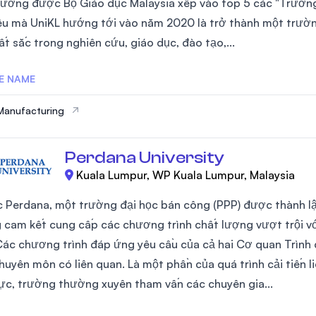
rường được Bộ Giáo dục Malaysia xếp vào top 5 các "Trường
SEGi University Kota Damansara
êu mà UniKL hướng tới vào năm 2020 là trở thành một trườn
ất sắc trong nghiên cứu, giáo dục, đào tạo,...
E NAME
Management and Science University (MS
Manufacturing
Perdana University
Kuala Lumpur, WP Kuala Lumpur, Malaysia
c Perdana, một trường đại học bán công (PPP) được thành l
 cam kết cung cấp các chương trình chất lượng vượt trội v
Các chương trình đáp ứng yêu cầu của cả hai Cơ quan Trình
huyên môn có liên quan. Là một phần của quá trình cải tiến 
hực, trường thường xuyên tham vấn các chuyên gia...