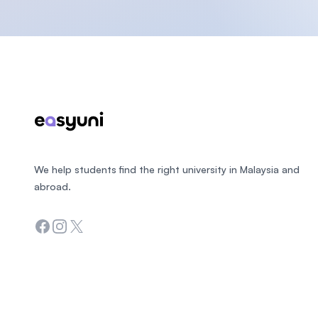
Footer
We help students find the right university in Malaysia and
abroad.
Facebook
Instagram
Twitter