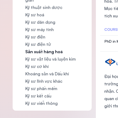
gian
hóa. T
Kỹ thuật sinh dược
Mục ti
Kỹ sư hoá
tích xu
Kỹ sư dân dụng
Kỹ sư máy tính
COURS
Kỹ sư điện
PhD in 
Kỹ sư điện tử
Sản xuất hàng hoá
Kỹ sư vật liệu và luyện kim
Kỹ sư cơ khí
Khoáng sản và Dầu khí
Đại họ
Kỹ sư lĩnh vực khác
trường
Kỹ sư phần mềm
nhận. 
Kỹ sư kết cấu
quan c
Kỹ sư viễn thông
giới t