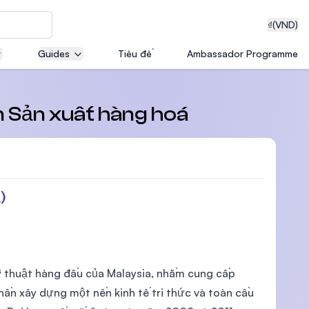
₫
(VND)
Guides
Tiêu đề
Ambassador Programme
neering
in Sản xuất hàng hoá
edical
)
on with
T)
ỹ thuật hàng đầu của Malaysia, nhằm cung cấp
phần xây dựng một nền kinh tế tri thức và toàn cầu