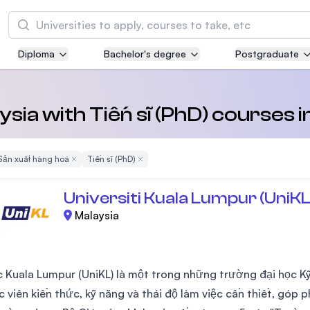
Tìm kiếm
Diploma
Bachelor's degree
Postgraduate
Asia Pacific University of Technology and
Innovation (APU)
Well-known for Computer Science, IT and Engi
aysia with Tiến sĩ (PhD) courses 
courses
e Filter
Sản xuất hàng hoá
Remove Filter
Tiến sĩ (PhD)
Remove Filter
International Medical University (IMU)
Malaysia's first and most established private m
Universiti Kuala Lumpur (UniKL
and healthcare university
Malaysia
Asia School of Business (ASB)
MBA by Central Bank of Malaysia in collaborati
the Massachusetts Institute of Technology (MI
c Kuala Lumpur (UniKL) là một trong những trường đại học K
 viên kiến thức, kỹ năng và thái độ làm việc cần thiết, góp 