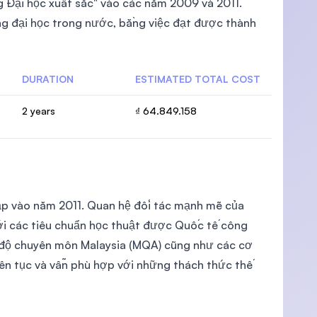
 Đại học xuất sắc" vào các năm 2009 và 2011.
g đại học trong nước, bằng việc đạt được thành
DURATION
ESTIMATED TOTAL COST
U)
2 years
₫ 64.849.158
ập vào năm 2011. Quan hệ đối tác mạnh mẽ của
ới các tiêu chuẩn học thuật được Quốc tế công
 độ chuyên môn Malaysia (MQA) cũng như các cơ
liên tục và vẫn phù hợp với những thách thức thế