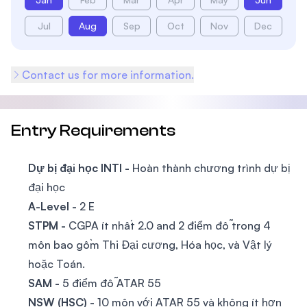
Jul
Aug
Sep
Oct
Nov
Dec
Contact us for more information.
Entry Requirements
Dự bị đại học INTI -
Hoàn thành chương trình dự bị
đại học
A-Level -
2 E
STPM -
CGPA ít nhất 2.0 and 2 điểm đỗ trong 4
môn bao gồm Thi Đại cương, Hóa học, và Vật lý
hoặc Toán.
SAM -
5 điểm đỗ ATAR 55
NSW (HSC) -
10 môn với ATAR 55 và không ít hơn