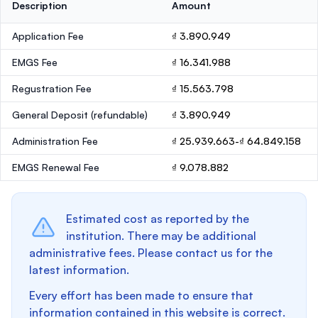
Description
Amount
Application Fee
₫ 3.890.949
EMGS Fee
₫ 16.341.988
Regustration Fee
₫ 15.563.798
General Deposit
(refundable)
₫ 3.890.949
Administration Fee
₫ 25.939.663-₫ 64.849.158
EMGS Renewal Fee
₫ 9.078.882
Estimated cost as reported by the
institution. There may be additional
administrative fees. Please contact us for the
latest information.
Every effort has been made to ensure that
information contained in this website is correct.