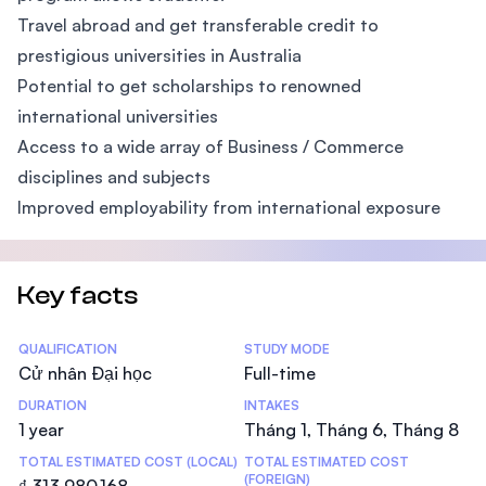
Travel abroad and get transferable credit to
prestigious universities in Australia
Potential to get scholarships to renowned
international universities
Access to a wide array of Business / Commerce
disciplines and subjects
Improved employability from international exposure
Key facts
Statistics
QUALIFICATION
STUDY MODE
Cử nhân Đại học
Full-time
DURATION
INTAKES
1 year
Tháng 1, Tháng 6, Tháng 8
TOTAL ESTIMATED COST (LOCAL)
TOTAL ESTIMATED COST
(FOREIGN)