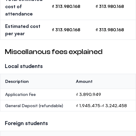
cost of
₫ 313.980.168
₫ 313.980.168
attendance
Estimated cost
₫ 313.980.168
₫ 313.980.168
per year
Miscellanous fees explained
Local students
Description
Amount
Application Fee
₫ 3.890.949
General Deposit
(refundable)
₫ 1.945.475-₫ 3.242.458
Foreign students