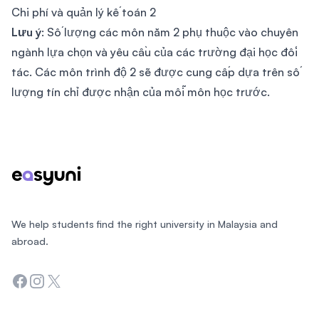
Chi phí và quản lý kế toán 2
Lưu ý
: Số lượng các môn năm 2 phụ thuộc vào chuyên
ngành lựa chọn và yêu cầu của các trường đại học đối
tác. Các môn trình độ 2 sẽ được cung cấp dựa trên số
lượng tín chỉ được nhận của mỗi môn học trước.
Footer
We help students find the right university in Malaysia and
abroad.
Facebook
Instagram
Twitter