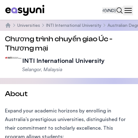
₫
(VND)
Navi
Universities
INTI International University
Australian De
Trang chủ
Chương trình chuyển giao Úc -
Thương mại
INTI International University
Selangor, Malaysia
About
Expand your academic horizons by enrolling in
Australia’s prestigious universities, distinguished for
their commitment to scholarly excellence. This
program allows students: