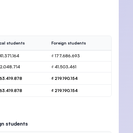
cal students
Foreign students
141.371.164
₫ 177.686.693
22.048.714
₫ 41.503.461
163.419.878
₫ 219.190.154
163.419.878
₫ 219.190.154
gn students