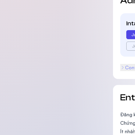
Ad
In
J
J
Cont
En
Đăng k
Chứng
Ít nhấ