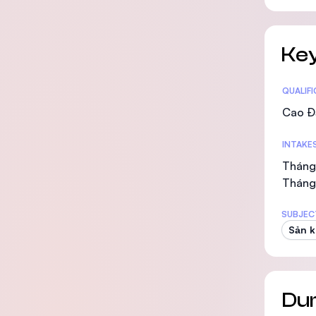
Key
Statis
QUALIF
Cao Đ
INTAKE
Tháng 
Tháng 
SUBJEC
Sản 
Dur