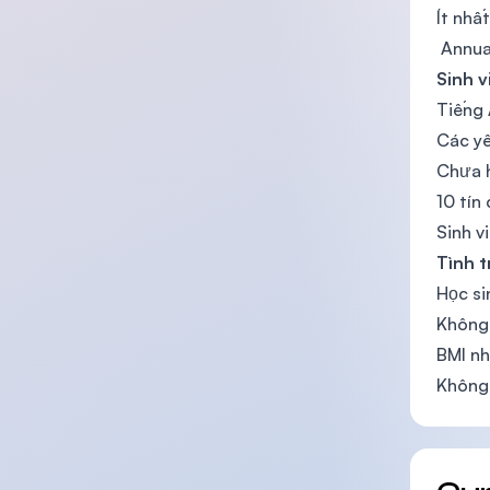
Ít nhấ
Annual
Sinh 
Tiếng 
Các yê
Chưa h
10 tín
Sinh v
Tình 
Học si
Không 
BMI nh
Không 