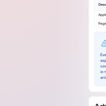
Desc
Appl
Regi
Eve
as
con
in 
ari