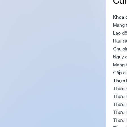
Cu
Khoa 
Mang t
Lao đ
Hậu s
Chu si
Nguy c
Mang t
Cấp c
Thực 
Thực h
Thực h
Thực h
Thực h
Thực h