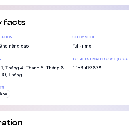
 facts
tics
ICATION
STUDY MODE
ẳng nâng cao
Full-time
S
TOTAL ESTIMATED COST (LOCAL
1, Tháng 4, Tháng 5, Tháng 8,
₫ 163.419.878
10, Tháng 11
TS
khoa
ation