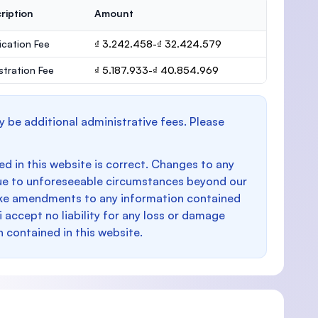
ription
Amount
ication Fee
₫ 3.242.458-₫ 32.424.579
stration Fee
₫ 5.187.933-₫ 40.854.969
y be additional administrative fees. Please
d in this website is correct. Changes to any
e to unforeseeable circumstances beyond our
make amendments to any information contained
i accept no liability for any loss or damage
n contained in this website.