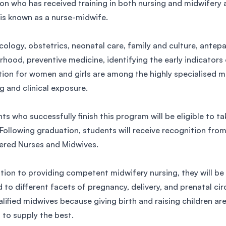
on who has received training in both nursing and midwifery 
SEGi University Kota Damansara
is known as a nurse-midwife.
ology, obstetrics, neonatal care, family and culture, ante
hood, preventive medicine, identifying the early indicators 
Management and Science University (MS
ion for women and girls are among the highly specialised med
ng and clinical exposure.
ts who successfully finish this program will be eligible to t
Following graduation, students will receive recognition from
ered Nurses and Midwives.
ition to providing competent midwifery nursing, they will be 
d to different facets of pregnancy, delivery, and prenatal c
alified midwives because giving birth and raising children a
s to supply the best.