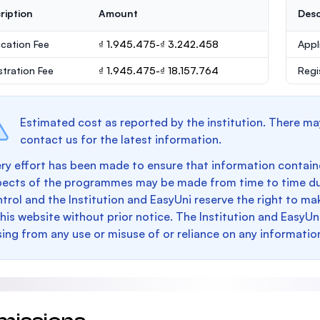
ription
Amount
Desc
ication Fee
₫ 1.945.475-₫ 3.242.458
Appl
stration Fee
₫ 1.945.475-₫ 18.157.764
Regi
Estimated cost as reported by the institution. There ma
contact us for the latest information.
ry effort has been made to ensure that information containe
pects of the programmes may be made from time to time du
trol and the Institution and EasyUni reserve the right to 
this website without prior notice. The Institution and EasyUn
sing from any use or misuse of or reliance on any informatio