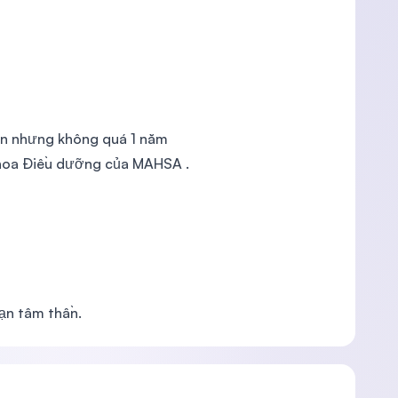
ận nhưng không quá 1 năm
 khoa Điều dưỡng của MAHSA .
oạn tâm thần.