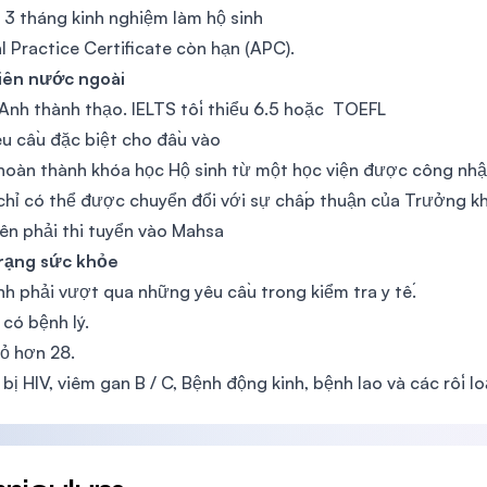
t 3 tháng kinh nghiệm làm hộ sinh
 Practice Certificate còn hạn (APC).
viên nước ngoài
Anh thành thạo. IELTS tối thiểu 6.5 hoặc TOEFL
u cầu đặc biệt cho đầu vào
oàn thành khóa học Hộ sinh từ một học viện được công nh
 chỉ có thể được chuyển đổi với sự chấp thuận của Trưởng
iên phải thi tuyển vào Mahsa
trạng sức khỏe
nh phải vượt qua những yêu cầu trong kiểm tra y tế.
có bệnh lý.
ỏ hơn 28.
bị HIV, viêm gan B / C, Bệnh động kinh, bệnh lao và các rối l