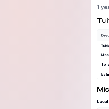
1 ye
Tui
Desc
Tuit
Misc
Tot
Est
Mis
Local