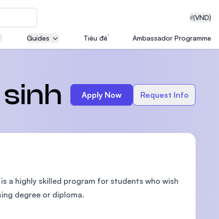
₫
(VND)
Guides
Tiêu đề
Ambassador Programme
neering
 sinh
Apply Now
Request Info
edical
s a highly skilled program for students who wish
on with
T)
sing degree or diploma.