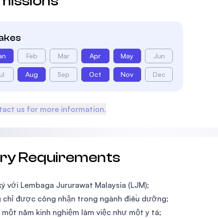
missions
takes
an
Feb
Mar
Apr
May
Jun
ul
Aug
Sep
Oct
Nov
Dec
act us for more information.
try Requirements
ý với Lembaga Jururawat Malaysia (LJM);
 chỉ được công nhận trong ngành điều dưỡng;
t một năm kinh nghiệm làm việc như một y tá;