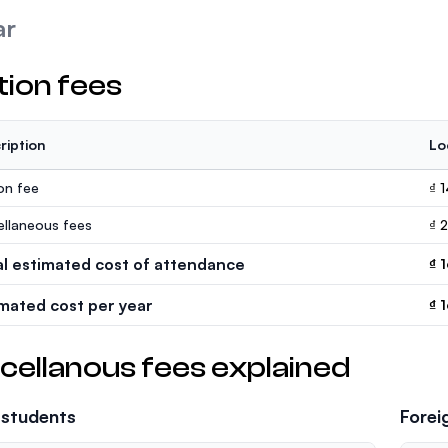
ar
tion fees
ription
Lo
ion fee
₫ 
ellaneous fees
₫ 
al estimated cost of attendance
₫ 
imated cost per year
₫ 
cellanous fees explained
 students
Forei