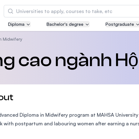
Tìm kiếm
Diploma
Bachelor's degree
Postgraduate
Asia Pacific University of Technology and
Innovation (APU)
n Midwifery
Well-known for Computer Science, IT and Engi
g cao ngành Hộ
courses
International Medical University (IMU)
Malaysia's first and most established private m
and healthcare university
out
Asia School of Business (ASB)
vanced Diploma in Midwifery program at MAHSA University i
MBA by Central Bank of Malaysia in collaborati
the Massachusetts Institute of Technology (MI
k with postpartum and labouring women after earning a nur