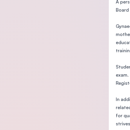
A pers
Board 
Gynaec
mother
educat
traini
Studen
exam. 
Regist
In add
relate
for qu
strive