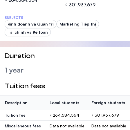
₫ 264.584.564
₫ 301.937.679
SUBJECTS
Kinh doanh và Quản trị
Marketing Tiếp thị
Tài chính và Kế toán
Duration
1 year
Tuition fees
Description
Local students
Foreign students
Tuition fee
₫ 264.584.564
₫ 301.937.679
Miscellaneous fees
Data not available
Data not available