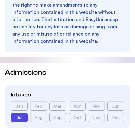
the right to make amendments to any
information contained in this website without
prior notice. The Institution and EasyUni accept
no liability for any loss or damage arising from
any use or misuse of or reliance on any
information contained in this website.
Admissions
Intakes
Jan
Feb
Mar
Apr
May
Jun
Jul
Aug
Sep
Oct
Nov
Dec