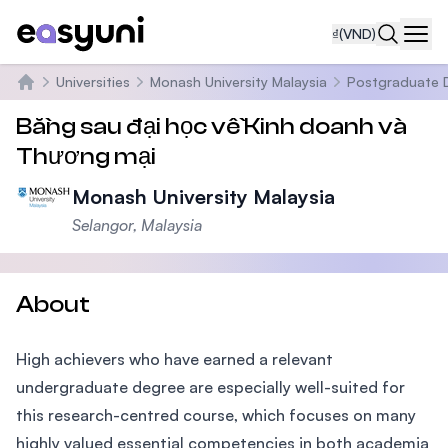
₫
(VND)
Navi
Universities
Monash University Malaysia
Postgraduate 
Trang chủ
Bằng sau đại học về Kinh doanh và
Thương mại
Monash University Malaysia
Selangor, Malaysia
About
High achievers who have earned a relevant
undergraduate degree are especially well-suited for
this research-centred course, which focuses on many
highly valued essential competencies in both academia