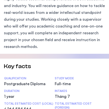
and industry. You will receive guidance on how to tackle
real-world issues from a wider intellectual standpoint
during your studies. Working closely with a supervisor
who will offer you academic coaching and one-on-one
support, you will complete an independent research
project in your chosen field and receive instruction in
research methods.
Key facts
Statistics
QUALIFICATION
STUDY MODE
Postgraduate Diploma
Full-time
DURATION
INTAKES
1 year
Tháng 7
TOTAL ESTIMATED COST (LOCAL)
TOTAL ESTIMATED COST
(FOREIGN)