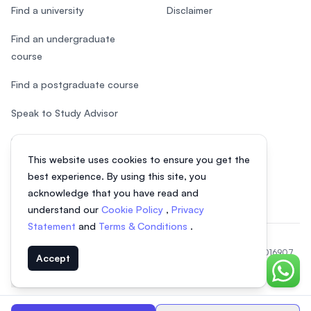
Find a university
Disclaimer
Find an undergraduate
course
Find a postgraduate course
Speak to Study Advisor
Study in Malaysia
This website uses cookies to ensure you get the
Check your eligibility
best experience. By using this site, you
acknowledge that you have read and
understand our
Cookie Policy
,
Privacy
Statement
and
Terms & Conditions
.
© 2026 EasyUni Sdn Bhd, company registration number 200801016907
Accept
(818200-P). All rights reserved.
Chat o
Vietnamese