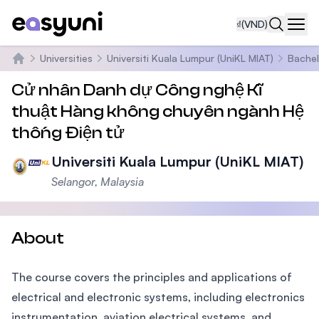
₫
(VND)
Navi
Universities
Universiti Kuala Lumpur (UniKL MIAT)
Bachel
Trang chủ
Cử nhân Danh dự Công nghệ Kĩ
thuật Hàng không chuyên ngành Hệ
thống Điện tử
Universiti Kuala Lumpur (UniKL MIAT)
Selangor, Malaysia
About
The course covers the principles and applications of
electrical and electronic systems, including electronics
instrumentation, aviation electrical systems, and