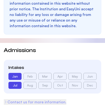
information contained in this website without
prior notice. The Institution and EasyUni accept
no liability for any loss or damage arising from
any use or misuse of or reliance on any
information contained in this website.
Admissions
Intakes
Jan
Feb
Mar
Apr
May
Jun
Jul
Aug
Sep
Oct
Nov
Dec
Contact us for more information.