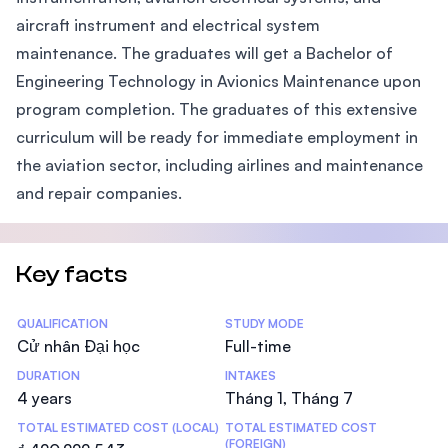
aircraft instrument and electrical system
maintenance. The graduates will get a Bachelor of
Engineering Technology in Avionics Maintenance upon
program completion. The graduates of this extensive
curriculum will be ready for immediate employment in
the aviation sector, including airlines and maintenance
and repair companies.
Key facts
Statistics
QUALIFICATION
STUDY MODE
Cử nhân Đại học
Full-time
DURATION
INTAKES
4 years
Tháng 1, Tháng 7
TOTAL ESTIMATED COST (LOCAL)
TOTAL ESTIMATED COST
(FOREIGN)