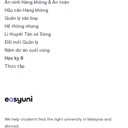
An ninh Hàng không & An toàn
Hậu cần Hàng không
Quản lý sân bay
Hệ thống nhúng
Lí thuyết Tần số Sóng
Đổi mới Quản lý
Năm dự án cuối cùng
Học kỳ 8
Thực tập
Footer
We help students find the right university in Malaysia and
abroad.