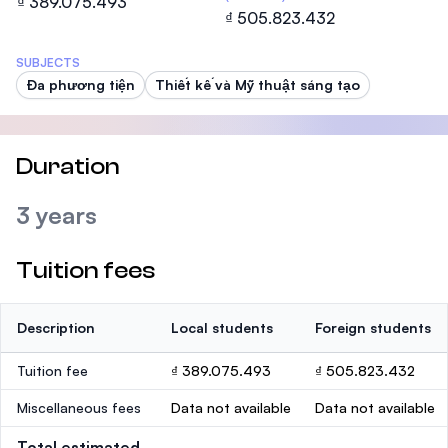
₫ 389.075.493
₫ 505.823.432
SUBJECTS
Đa phương tiện
Thiết kế và Mỹ thuật sáng tạo
Duration
3 years
Tuition fees
Description
Local students
Foreign students
Tuition fee
₫ 389.075.493
₫ 505.823.432
Miscellaneous fees
Data not available
Data not available
Total estimated