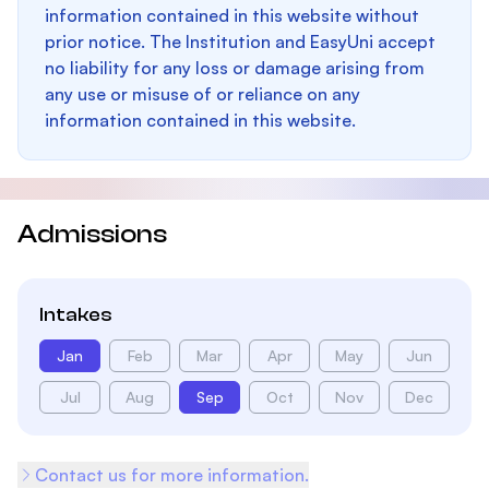
information contained in this website without
prior notice. The Institution and EasyUni accept
no liability for any loss or damage arising from
any use or misuse of or reliance on any
information contained in this website.
Admissions
Intakes
Jan
Feb
Mar
Apr
May
Jun
Jul
Aug
Sep
Oct
Nov
Dec
Contact us for more information.