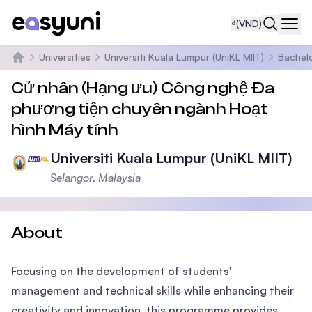
₫
(VND)
Navi
Universities
Universiti Kuala Lumpur (UniKL MIIT)
Bachelo
Trang chủ
Cử nhân (Hạng ưu) Công nghệ Đa
phương tiện chuyên ngành Hoạt
hình Máy tính
Universiti Kuala Lumpur (UniKL MIIT)
Selangor, Malaysia
About
Focusing on the development of students'
management and technical skills while enhancing their
creativity and innovation, this programme provides