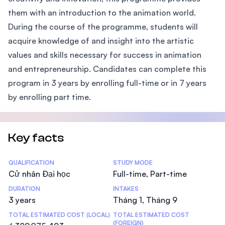
them with an introduction to the animation world.
During the course of the programme, students will
acquire knowledge of and insight into the artistic
values and skills necessary for success in animation
and entrepreneurship. Candidates can complete this
program in 3 years by enrolling full-time or in 7 years
by enrolling part time.
Key facts
Statistics
QUALIFICATION
STUDY MODE
Cử nhân Đại học
Full-time, Part-time
DURATION
INTAKES
3 years
Tháng 1, Tháng 9
TOTAL ESTIMATED COST (LOCAL)
TOTAL ESTIMATED COST
(FOREIGN)