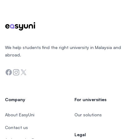
Footer
We help students find the right university in Malaysia and
abroad.
Facebook
Instagram
Twitter
Company
For universities
About EasyUni
Our solutions
Contact us
Legal