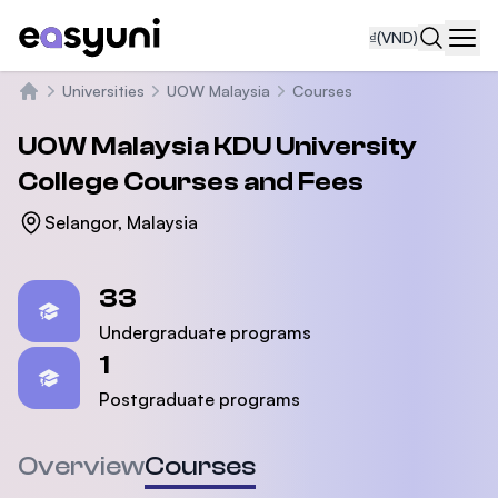
₫
(VND)
Navi
Universities
UOW Malaysia
Courses
Trang chủ
UOW Malaysia KDU University
College
Courses and Fees
Selangor, Malaysia
Statistics
33
Undergraduate programs
1
Postgraduate programs
Overview
Courses