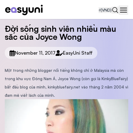
₫
(VND)
Navi
Đời sống sinh viên nhiều màu
sắc của Joyce Wong
November 11, 2017
EasyUni Staff
Một trong những blogger nổi tiếng không chỉ ở Malaysia mà còn
trong khu vực Đông Nam Á, Joyce Wong (còn gọi là KinkyBlueFairy)
bắt đầu blog của mình, kinkybluefairy.net vào tháng 2 năm 2004 vì
đam mê viết lách của mình.