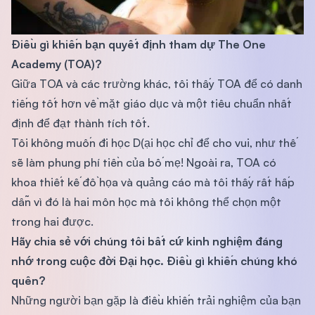
Điều gì khiến bạn quyết định tham dự The One
Academy (TOA)?
Giữa TOA và các trường khác, tôi thấy TOA để có danh
tiếng tốt hơn về mặt giáo dục và một tiêu chuẩn nhất
định để đạt thành tích tốt.
Tôi không muốn đi học D(ại học chỉ để cho vui, như thế
sẽ làm phung phí tiền của bố mẹ! Ngoài ra, TOA có
khoa thiết kế đồ họa và quảng cáo mà tôi thấy rất hấp
dẫn vì đó là hai môn học mà tôi không thể chọn một
trong hai được.
Hãy chia sẻ với chúng tôi bất cứ kinh nghiệm đáng
nhớ trong cuộc đời Đại học. Điều gì khiến chúng khó
quên?
Những người bạn gặp là điều khiến trải nghiệm của bạn