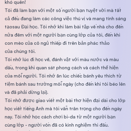
khó quên!
Tôi đã làm bạn với một số người bạn tuyệt vời mà tất
cả đều đang làm các công việc thú vị và mang tính sáng
tạosau Đại học. Tôi nhớ khi làm bài tập về nhà cho đến
nửa đêm với một người bạn cùng lớp của tôi, đến khi
con mèo của cô ngủ thiếp đi trên bản phác thảo
của chúng tôi.
Tôi nhớ lúc đi học vẽ, đánh vật với màu nước và màu
dầu, trong khi quan sát phong cách và cách thể hiện
của mỗi người. Tôi nhớ ăn lúc chiếc bánh yêu thích từ
tiệm bánh sau trường mỗi ngày (cho đến khi tôi béo lên
và đã phải dừng lại).
Tôi nhớ được giao viết một bài thơ hiện đại dài cho lớp
học viết tiếng Anh mà tôi vẫn trân trọng cho đến ngày
nay. Tôi nhớ học cách chơi bi-da từ một người bạn
cùng lớp - người vốn đã có kinh nghiệm thi đấu.