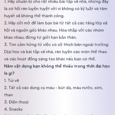
1. Hãy chuẩn bị cho rất nhiều bài tập về nhà, nhưng đây
là cơ hội rèn luyện tuyệt vời vì không có kỷ luật và tâm
huyết sẽ không thể thành công.
2. Hãy cởi mở để làm bạn bè từ tất cả các tầng lớp xã
hội và nguồn gốc khác nhau. Hòa nhập với các nhóm
khác nhau; đừng tự giới hạn bản thân.
3. Tìm cảm hứng từ việc có sở thích bên ngoài trường
D(ại học và bài tập về nhà, rèn luyện các môn thể thao
và các hoạt động sáng tạo khác nếu bạn có thể.
Năm vật dụng bạn không thể thiếu trong thời đại học
là gì?
1. Túi vẽ
2. Tất cả các dụng cụ màu - bút dạ, màu nước, sơn,
than
3. Điện thoại
4. Snacks