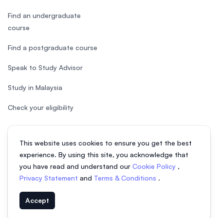
Find an undergraduate
course
Find a postgraduate course
Speak to Study Advisor
Study in Malaysia
Check your eligibility
This website uses cookies to ensure you get the best
experience. By using this site, you acknowledge that
© 2026 EasyUni Sdn Bhd, company registration number 200801016907
you have read and understand our
Cookie Policy
,
(818200-P). All rights reserved.
Privacy Statement
and
Terms & Conditions
.
Vietnamese
Accept