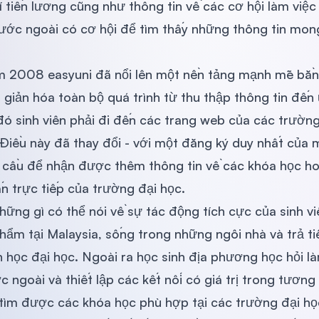
phí tiền lương cũng như thông tin về các cơ hội làm việ
nước ngoài có cơ hội để tìm thấy những thông tin mon
 2008 easyuni đã nổi lên một nền tảng mạnh mẽ bằng
giản hóa toàn bộ quá trình từ thu thập thông tin đến
đó sinh viên phải đi đến các trang web của các trườn
Điều này đã thay đổi - với một đăng ký duy nhất của 
u cầu để nhận được thêm thông tin về các khóa học ho
n trực tiếp của trường đại học.
những gì có thể nói về sự tác động tích cực của sinh vi
ẩm tại Malaysia, sống trong những ngôi nhà và trả ti
iền học đại học. Ngoài ra học sinh địa phương học hỏi 
ngoài và thiết lập các kết nối có giá trị trong tương 
ên tìm được các khóa học phù hợp tại các trường đại 