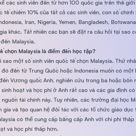
 các sinh viên đến từ hơn 100 quốc gia trên thế giới
SEGi University Kota Damansara
c tế chiếm 10% của tất cả các sinh viên, con số chính
ndonesia, Iran, Nigeria, Yemen, Bangladesh, Botswana,
gia khác. Tất nhiên các bạn sẽ đặt ra câu hỏi tại sao 
Management and Science University (MS
 đến Malaysia.
tế chọn Malaysia là điểm đến học tập?
i sao một số sinh viên quốc tế chọn Malaysia. Thứ nhất
i đó đến từ Trung Quốc hoặc Indonesia muốn có một 
i đến Vương quốc Anh, nghiên cứu trong ba hoặc bốn
 sinh hoạt và học phí ở Anh rất cao và các gia đình c
 nguồn tài chính này. Tuy nhiên, các trường đại học 
 gia và tạo quan hệ đối tác với các tổ chức giáo dục
laysia có thể cung cấp bằng cấp Anh với chi phí thấp
oạt và học phí thấp hơn.