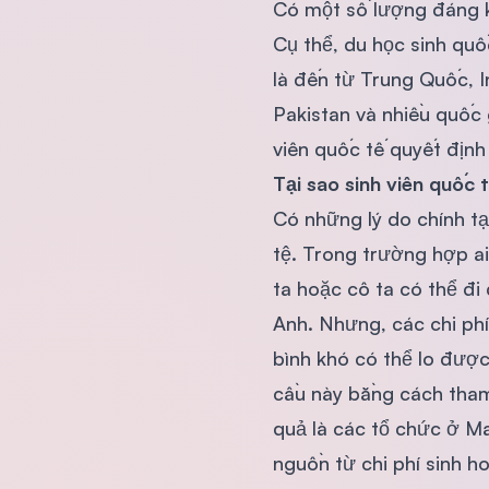
Có một số lượng đáng kể
Cụ thể, du học sinh quố
là đến từ Trung Quốc, I
Pakistan và nhiều quốc 
viên quốc tế quyết định
Tại sao sinh viên quốc 
Có những lý do chính tạ
tệ. Trong trường hợp a
ta hoặc cô ta có thể đ
Anh. Nhưng, các chi phí
bình khó có thể lo được
cầu này bằng cách tham
quả là các tổ chức ở Ma
nguồn từ chi phí sinh h