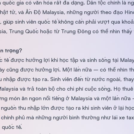
 quốc gia có văn hóa rất đa dạng. Dân tộc chính là ng
hật tử, và Ấn Độ Malaysia, những người theo đạo Hind
 giúp sinh viên quốc tế không cần phải vượt qua khoả
esia, Trung Quốc hoặc từ Trung Đông có thể nhìn thấy
an trọng?
c tế được hưởng lợi khi học tập và sinh sống tại Malay
y cũng được hưởng lợi. Một lần nữa – có thể nhìn thấ
 nhập được tạo ra. Sinh viên đến từ nước ngoài, thay
Malaysia và trả toàn bộ cho chi phí cuộc sống. Họ thuê
những món ăn ngon nổi tiếng ở Malaysia và một lần nữa
 nguồn thu nhập lớn được tạo ra khi sinh viên ở lại họ
i chính phủ mà những người bình thường như lái xe ta
 quốc tế.