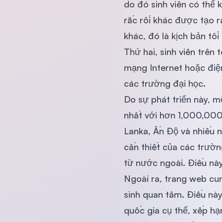
do đó sinh viên có thể 
rắc rối khác được tạo r
khác, đó là kịch bản tồi
Thứ hai, sinh viên trên 
mạng Internet hoặc điện
các trường đại học.
Do sự phát triển này, m
nhất với hơn 1,000,000 
Lanka, Ấn Độ và nhiều n
cần thiết của các trườn
từ nước ngoài. Điều nà
Ngoài ra, trang web cun
sinh quan tâm. Điều này
quốc gia cụ thể, xếp hạ