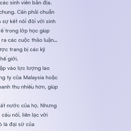
ác sinh viên bản địa.
 chung. Cần phải chuẩn
sự kết nối đối với sinh
tế trong lớp học giúp
 ra các cuộc thảo luận…
ược trang bị các kỹ
hế giới.
nhập vào lực lượng lao
ông ty của Malaysia hoặc
oanh thu nhiều hơn, giúp
 đất nước của họ. Nhưng
ầu nối, liên lạc với
 là đại sứ của