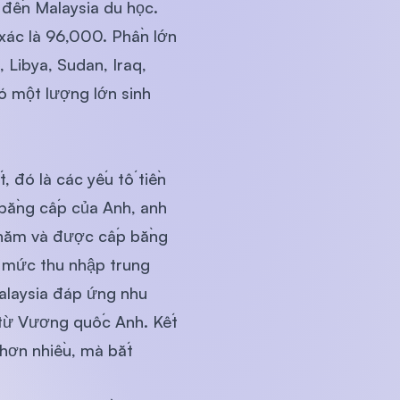
 đến Malaysia du học.
 xác là 96,000. Phần lớn
 Libya, Sudan, Iraq,
có một lượng lớn sinh
U)
, đó là các yếu tố tiền
bằng cấp của Anh, anh
 năm và được cấp bằng
ó mức thu nhập trung
Malaysia đáp ứng nhu
 từ Vương quốc Anh. Kết
 hơn nhiều, mà bắt