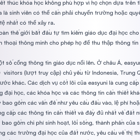
kết thúc khóa học không phù hợp vì họ chọn dựa trên th
a là sinh viên có thể cần phải chuyển trường hoặc quy
 tệ nhất có thể xảy ra.
toàn thế giới bắt đầu tự tìm kiếm giáo dục đại học cho
 thoại thông minh cho phép họ để thu thập thông tin 
ột số cổng thông tin giáo dục nổi lên. Ở châu Á, easy
visitors (lượt truy cập) chủ yếu từ Indonesia, Trung Q
ước khác. Các dịch vụ cốt lõi của easyuni là cung cấp 
g đại học, các khóa học và các thông tin cần thiết khá
y bao gồm các vấn đề như yêu cầu đầu vào, lệ phí hoặ
g cấp các thông tin cần thiết và đầy đủ nhất về đất 
 bao gồm chi phí sinh hoạt, lối sống, thành phần của si
ng các trường đại học của đất nước, yêu cầu về thị th