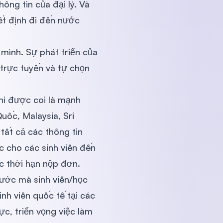
ông tin của đại lý. Và
ết định đi đến nước
 mình. Sự phát triển của
trực tuyến và tự chọn
uni được coi là mạnh
uốc, Malaysia, Sri
tất cả các thông tin
c cho các sinh viên đến
c thời hạn nộp đơn.
nước mà sinh viên/học
nh viên quốc tế tại các
ực, triển vọng việc làm