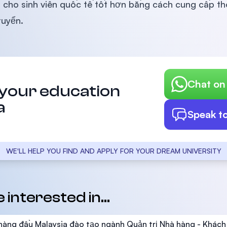
 cho sinh viên quốc tế tốt hơn bằng cách cung cấp thô
tuyển.
Chat o
 your education
a
Speak t
WE'LL HELP YOU FIND AND APPLY FOR YOUR DREAM UNIVERSITY
interested in...
hàng đầu Malaysia đào tạo ngành Quản trị Nhà hàng - Khách