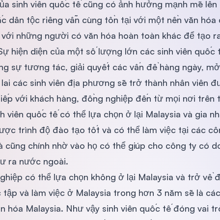
ủa sinh viên quốc tế cũng có ảnh hưởng mạnh mẽ lên c
c dân tộc riêng vẫn cùng tồn tại với một nền văn hóa
ó với những người có văn hóa hoàn toàn khác để tạo ra 
 Sự hiện diện của một số lượng lớn các sinh viên quốc 
ng sự tương tác, giải quyết các vấn đề hàng ngày, mở
 lai các sinh viên địa phương sẽ trở thành nhân viên đ
tiếp với khách hàng, đồng nghiệp đến từ mọi nơi trên t
sinh viên quốc tế có thể lựa chọn ở lại Malaysia và gia 
ược trình độ đào tạo tốt và có thể làm việc tại các c
Và cũng chính nhờ vào họ có thể giúp cho công ty có d
tư ra nước ngoài.
nghiệp có thể lựa chọn không ở lại Malaysia và trở về
tập và làm việc ở Malaysia trong hơn 3 năm sẽ là các c
 hóa Malaysia. Như vậy sinh viên quốc tế đóng vai trò