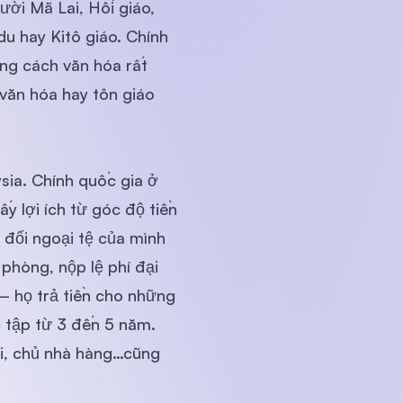
ười Mã Lai, Hồi giáo,
u hay Kitô giáo. Chính
ng cách văn hóa rất
 văn hóa hay tôn giáo
sia. Chính quốc gia ở
y lợi ích từ góc độ tiền
 đổi ngoại tệ của mình
 phòng, nộp lệ phí đại
 – họ trả tiền cho những
c tập từ 3 đến 5 năm.
xi, chủ nhà hàng…cũng