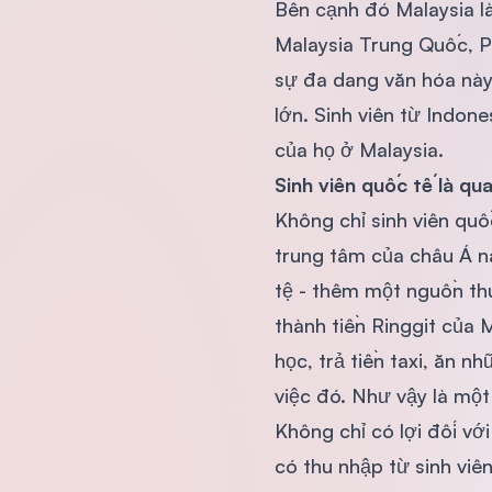
Bên cạnh đó Malaysia là
Malaysia Trung Quốc, P
sự đa dang văn hóa này,
lớn. Sinh viên từ Indon
của họ ở Malaysia.
Sinh viên quốc tế là qu
Không chỉ sinh viên quố
trung tâm của châu Á nà
tệ - thêm một nguồn thu
thành tiền Ringgit của 
học, trả tiền taxi, ăn 
việc đó. Như vậy là một
Không chỉ có lợi đối vớ
có thu nhập từ sinh viên