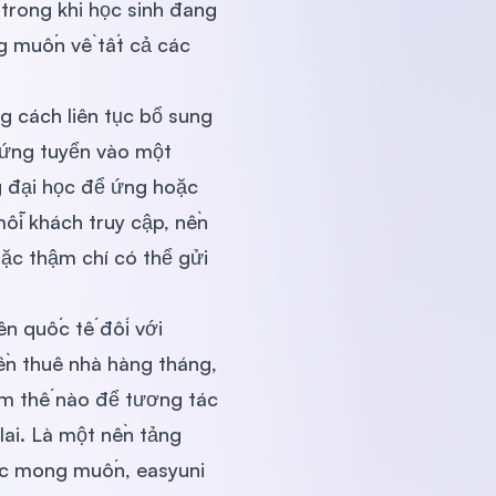
c trong khi học sinh đang
g muốn về tất cả các
 cách liên tục bổ sung
 ứng tuyển vào một
g đại học để ứng hoặc
mỗi khách truy cập, nền
ặc thậm chí có thể gửi
ên quốc tế đối với
ền thuê nhà hàng tháng,
làm thế nào để tương tác
lai. Là một nền tảng
học mong muốn, easyuni