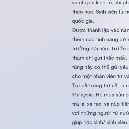
và chi phí kinh tế, chi 
theo học. Sinh viên từ 
quốc gia.
Được thành lập vào năm
thêm các tính năng đơn 
trường đại học. Trước 
thậm chí gửi thắc mắc. 
tảng này có thể gửi yê
cho một nhân viên tư vấ
Tất cả trong tất cả, là 
Malaysia. Họ mua sản ph
trả lái xe taxi và nộp t
với những người từ nước 
giúp học sinh/ sinh vi