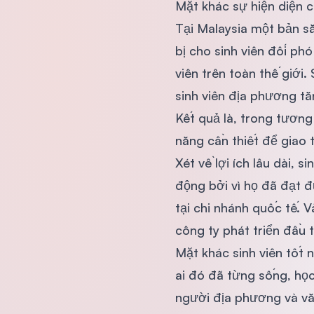
Mặt khác sự hiện diện c
Tại Malaysia một bản sắ
bị cho sinh viên đối ph
viên trên toàn thế giới.
sinh viên địa phương tă
Kết quả là, trong tương
năng cần thiết để giao 
Xét về lợi ích lâu dài, 
động bởi vì họ đã đạt đ
tại chi nhánh quốc tế. 
công ty phát triển đầu 
Mặt khác sinh viên tốt 
ai đó đã từng sống, học 
người địa phương và văn