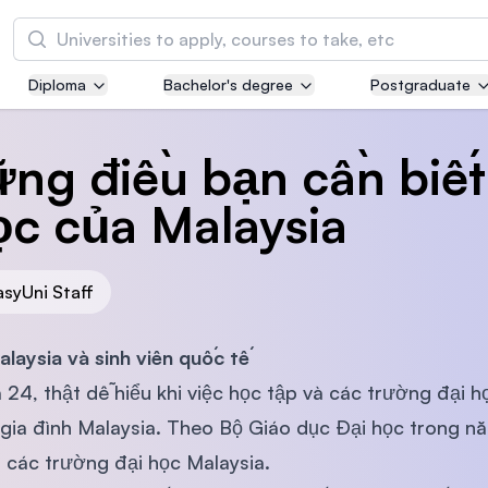
Tìm kiếm
Diploma
Bachelor's degree
Postgraduate
Asia Pacific University of Technology and
Innovation (APU)
ững điều bạn cần biết
Well-known for Computer Science, IT and Engi
courses
ọc của Malaysia
International Medical University (IMU)
Malaysia's first and most established private m
asyUni Staff
and healthcare university
laysia và sinh viên quốc tế
Asia School of Business (ASB)
à 24, thật dễ hiểu khi việc học tập và các trường đại 
MBA by Central Bank of Malaysia in collaborati
gia đình Malaysia. Theo Bộ Giáo dục Đại học trong nă
the Massachusetts Institute of Technology (MI
 các trường đại học Malaysia.