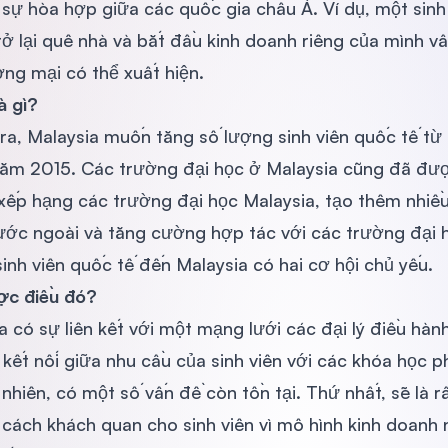
 sự hòa hợp giữa các quốc gia châu Á. Ví dụ, một sinh
ở lại quê nhà và bắt đầu kinh doanh riêng của mình vẫn
ơng mại có thể xuất hiện.
à gì?
 ra, Malaysia muốn tăng số lượng sinh viên quốc tế t
m 2015. Các trường đại học ở Malaysia cũng đã được 
ếp hạng các trường đại học Malaysia, tạo thêm nhiều 
ớc ngoài và tăng cường hợp tác với các trường đại họ
sinh viên quốc tế đến Malaysia có hai cơ hội chủ yếu.
ợc điều đó?
 có sự liên kết với một mạng lưới các đại lý điều hành
 kết nối giữa nhu cầu của sinh viên với các khóa học 
nhiên, có một số vấn đề còn tồn tại. Thứ nhất, sẽ là r
cách khách quan cho sinh viên vì mô hình kinh doanh 