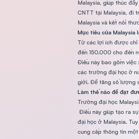
Malaysia, giúp thúc đẩy
CNTT tại Malaysia, đi tr
Malaysia và kết nối thư
Mục tiêu của Malaysia l
Từ các lợi ích được chỉ
đến 150.000 cho đến nă
Điều này bao gồm việc x
các trường đại học ở nư
giới. Để tăng số lượng 
Làm thế nào để đạt đư
Trường đại học Malaysia
Điều này giúp tạo ra sụ
đại học ở Malaysia. Tuy 
cung cấp thông tin một 