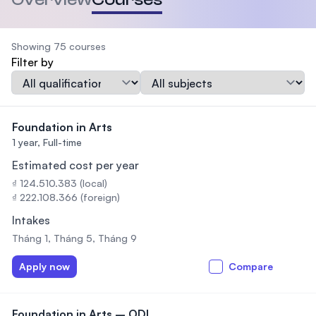
Showing 75 courses
Filter by
Qualification
Subject
Foundation in Arts
1 year,
Full-time
Estimated cost per year
₫ 124.510.383 (local)
₫ 222.108.366 (foreign)
Intakes
Tháng 1, Tháng 5, Tháng 9
Apply now
Compare
Foundation in Arts – ODL