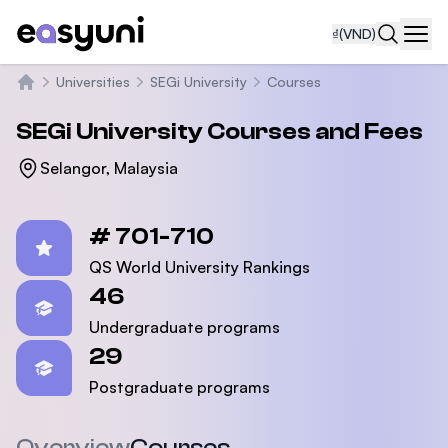
₫
(VND)
Navi
Universities
SEGi University
Courses
Trang chủ
SEGi University
Courses and Fees
Selangor, Malaysia
Statistics
# 701-710
QS World University Rankings
46
Undergraduate programs
29
Postgraduate programs
Overview
Courses