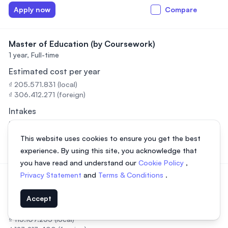
Apply now
Compare
Master of Education (by Coursework)
1 year,
Full-time
Estimated cost per year
₫ 205.571.831 (local)
₫ 306.412.271 (foreign)
Intakes
Tháng 1, Tháng 5, Tháng 9
This website uses cookies to ensure you get the best
Apply now
Compare
experience. By using this site, you acknowledge that
you have read and understand our
Cookie Policy
,
Privacy Statement
and
Terms & Conditions
.
Master of Education by Research – ODL
2 years,
Full-time, Part-time, Online
Accept
Estimated cost per year
₫ 115.107.255 (local)