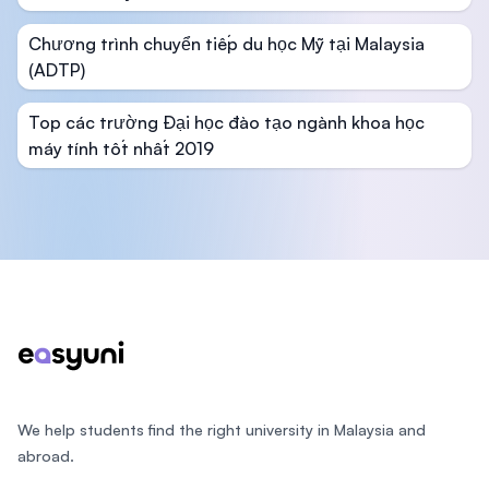
Chương trình chuyển tiếp du học Mỹ tại Malaysia
(ADTP)
Top các trường Đại học đào tạo ngành khoa học
máy tính tốt nhất 2019
Footer
We help students find the right university in Malaysia and
abroad.