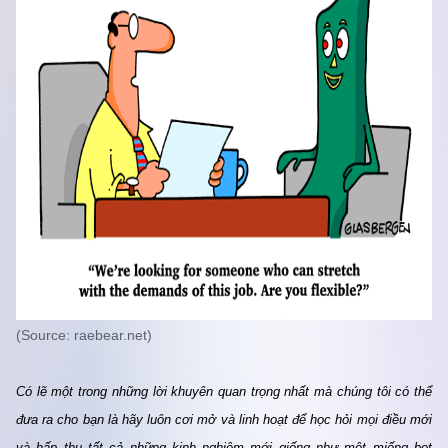
(Source: raebear.net)
Có lẽ một trong những lời khuyên quan trọng nhất mà chúng tôi có thể 
đưa ra cho bạn là hãy luôn cơi mở và linh hoạt để học hỏi mọi điều mới 
và hấp thụ tất cả những kinh nghiệm mới giống như một miếng bọt 