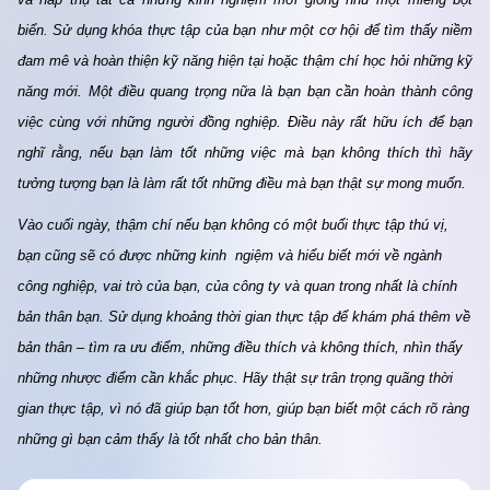
biển. Sử dụng khóa thực tập của bạn như một cơ hội để tìm thấy niềm 
đam mê và hoàn thiện kỹ năng hiện tại hoặc thậm chí học hỏi những kỹ 
năng mới. Một điều quang trọng nữa là bạn bạn cần hoàn thành công 
việc cùng với những người đồng nghiệp. Điều này rất hữu ích để bạn 
nghĩ rằng, nếu bạn làm tốt những việc mà bạn không thích thì hãy 
tưởng tượng bạn là làm rất tốt những điều mà bạn thật sự mong muốn.
Vào cuối ngày, thậm chí nếu bạn không có một buổi thực tập thú vị, 
bạn cũng sẽ có được những kinh  ngiệm và hiểu biết mới về ngành 
công nghiệp, vai trò của bạn, của công ty và quan trong nhất là chính 
bản thân bạn. Sử dụng khoảng thời gian thực tập để khám phá thêm về 
bản thân – tìm ra ưu điểm, những điều thích và không thích, nhìn thấy 
những nhược điểm cần khắc phục. Hãy thật sự trân trọng quãng thời 
gian thực tập, vì nó đã giúp bạn tốt hơn, giúp bạn biết một cách rõ ràng 
những gì bạn cảm thấy là tốt nhất cho bản thân.