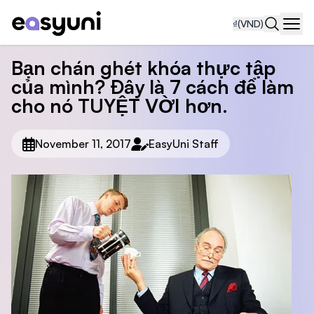
₫
(VND)
Navi
Bạn chán ghét khóa thực tập
của mình? Đây là 7 cách để làm
cho nó TUYỆT VỜI hơn.
November 11, 2017
EasyUni Staff