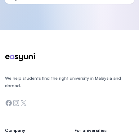
Footer
We help students find the right university in Malaysia and
abroad.
Facebook
Instagram
Twitter
Company
For universities