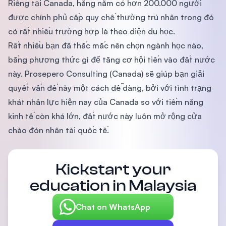
Riêng tại Canada, hằng năm có hơn 200.000 người
được chính phủ cấp quy chế thường trú nhân trong đó
có rất nhiều trường hợp là theo diện du học.
Rất nhiều bạn đã thắc mắc nên chọn ngành học nào,
bằng phương thức gì để tăng cơ hội tiến vào đất nước
này. Prosepero Consulting (Canada) sẽ giúp bạn giải
quyết vấn đề này một cách dễ dàng, bởi với tình trạng
khát nhân lực hiện nay của Canada so với tiềm năng
kinh tế còn khá lớn, đất nước này luôn mở rộng cửa
chào đón nhân tài quốc tế.
Kickstart your
education in Malaysia
Chat on WhatsApp