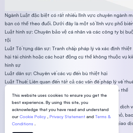
Ngành Luật đặc biệt có rất nhiều lĩnh vực chuyên ngành 
bạn có thể theo đuổi. Dưới đây là một số lĩnh vực phổ biến
Luật hình sự: Chuyên bảo vệ cá nhân và các công ty bị bu
tội
Luật Tố tụng dân sự: Tranh chấp pháp lý và xác định thiệt
hại tài chính hoặc các hoạt động cụ thể không thuộc vụ ki
hình sự
Luật dân sự: Chuyên về các vụ đền bù thiệt hại
Luật Thuế: Liên quan đến tất cả các vấn đề pháp lý về thu
trên khía cạnh cá nhân, thương mại, chính phủ và có thể
This website uses cookies to ensure you get the
bao gồm cả các vấn đề pháp lý xuyên biên giới
best experience. By using this site, you
Công ty / Luật Thương mại: tư vấn và cung cấp các dịch 
acknowledge that you have read and understand
pháp lý cho tất cả các loại hình doanh nghiệp lớn nhỏ, ba
our
Cookie Policy
,
Privacy Statement
and
Terms &
gồm các vấn đề phá sản và vỡ nợ, mua bán và các giao dị
Conditions
.
khác.