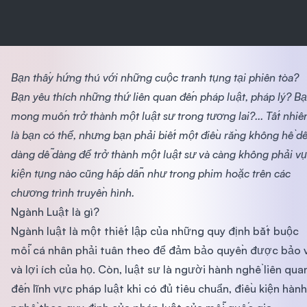
Bạn thấy hứng thú với những cuộc tranh tụng tại phiên tòa?
Bạn yêu thích những thứ liên quan đến pháp luật, pháp lý? B
mong muốn trở thành một luật sư trong tương lai?... Tất nhiê
là bạn có thể, nhưng bạn phải biết một điều rằng không hề d
dàng dễ dàng để trở thành một luật sư và càng không phải vụ
kiện tụng nào cũng hấp dẫn như trong phim hoặc trên các
chương trình truyền hình.
Ngành Luật là gì?
Ngành luật là một thiết lập của những quy định bắt buộc
mỗi cá nhân phải tuân theo để đảm bảo quyền được bảo 
và lợi ích của họ. Còn, luật sư là người hành nghề liên qua
đến lĩnh vực pháp luật khi có đủ tiêu chuẩn, điều kiện hành