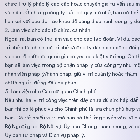
chức Trợ lý pháp lý cao cấp hoặc chuyên gia tư vấn sau 
vài năm. Ở những công ty luật có quy mô nhỏ, bạn có thể
liên kết với các đối tác khác để cùng điều hành công ty đó
2. Làm việc cho các tổ chức, cá nhân
Ngoài ra, bạn có thể làm việc cho các tập đoàn. Ví dụ, các
tổ chức tài chính, có tổ chức/công ty dành cho công đồng
và các tổ chức đa quốc gia có yêu cầu luật sư riêng. Có t
bạn sẽ làm việc trong bộ phận pháp lý của công ty như m
nhân viên pháp lý/hành pháp, giữ vị trí quản lý hoặc thậm
chí là người đứng đầu bộ phận.
3. Làm việc cho Các cơ quan Chính phủ
Nếu như hai vị trí công việc trên đây chưa đủ sức hấp dẫn
bạn thì có lẽ phục vụ cho Chính phủ là lựa chọn phù hợp v
bạn. Có rất nhiều vị trí mà bạn có thể ứng tuyển vào. Ví dụ
Bộ Ngoại giao, Bộ Nội vụ, Ủy ban Chống tham nhũng, và c
Ủy ban tư pháp và Dịch vụ pháp lý.