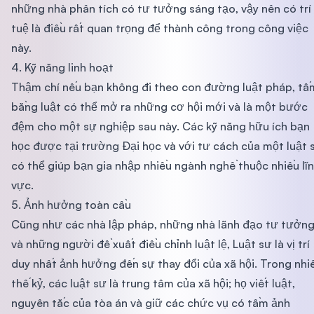
những nhà phân tích có tư tưởng sáng tạo, vậy nên có trí
tuệ là điều rất quan trọng để thành công trong công việc
này.
4. Kỹ năng linh hoạt
Thậm chí nếu bạn không đi theo con đường luật pháp, tấ
bằng luật có thể mở ra những cơ hội mới và là một bước
đệm cho một sự nghiệp sau này. Các kỹ năng hữu ích bạn
học được tại trường Đại học và với tư cách của một luật 
có thể giúp bạn gia nhập nhiều ngành nghề thuộc nhiều lĩ
vực.
5. Ảnh hưởng toàn cầu
Cũng như các nhà lập pháp, những nhà lãnh đạo tư tưởn
và những người đề xuất điều chỉnh luật lệ, Luật sư là vị trí
duy nhất ảnh hưởng đến sự thay đổi của xã hội. Trong nhi
thế kỷ, các luật sư là trung tâm của xã hội; họ viết luật,
nguyên tắc của tòa án và giữ các chức vụ có tầm ảnh