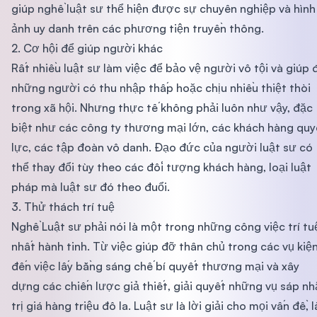
giúp nghề luật sư thể hiện được sự chuyên nghiệp và hình
ảnh uy danh trên các phương tiện truyền thông.
2. Cơ hội để giúp người khác
Rất nhiều luật sư làm việc để bảo vệ người vô tội và giúp 
những người có thu nhập thấp hoặc chịu nhiều thiệt thòi
trong xã hội. Nhưng thực tế không phải luôn như vậy, đặc
biệt như các công ty thương mại lớn, các khách hàng qu
lực, các tập đoàn vô danh. Đạo đức của người luật sư có
thể thay đổi tùy theo các đối tượng khách hàng, loại luật
pháp mà luật sư đó theo đuổi.
3. Thử thách trí tuệ
Nghề Luật sư phải nói là một trong những công việc trí tu
nhất hành tinh. Từ việc giúp đỡ thân chủ trong các vụ kiện
đến việc lấy bằng sáng chế bí quyết thương mại và xây
dựng các chiến lược giả thiết, giải quyết những vụ sáp n
trị giá hàng triệu đô la. Luật sư là lời giải cho mọi vấn đề, l