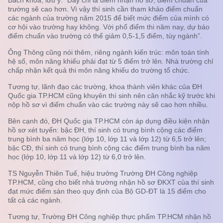
Bách khoa, lưu ý: “Đây chỉ là điểm nhận hồ sơ, điểm chuẩn của
trường sẽ cao hơn. Vì vậy thí sinh cần tham khảo điểm chuẩn
các ngành của trường năm 2015 để biết mức điểm của mình có
cơ hội vào trường hay không. Với phổ điểm thi năm nay, dự báo
điểm chuẩn vào trường có thể giảm 0,5-1,5 điểm, tùy ngành”.
Ông Thông cũng nói thêm, riêng ngành kiến trúc: môn toán tính
hệ số, môn năng khiếu phải đạt từ 5 điểm trở lên. Nhà trường chỉ
chấp nhận kết quả thi môn năng khiếu do trường tổ chức.
Tương tự, lãnh đạo các trường, khoa thành viên khác của ĐH
Quốc gia TP.HCM cũng khuyên thí sinh nên cân nhắc kỹ trước khi
nộp hồ sơ vì điểm chuẩn vào các trường này sẽ cao hơn nhiều.
Bên cạnh đó, ĐH Quốc gia TP.HCM còn áp dụng điều kiện nhận
hồ sơ xét tuyển: bậc ĐH, thí sinh có trung bình cộng các điểm
trung bình ba năm học (lớp 10, lớp 11 và lớp 12) từ 6,5 trở lên;
bậc CĐ, thí sinh có trung bình cộng các điểm trung bình ba năm
học (lớp 10, lớp 11 và lớp 12) từ 6,0 trở lên.
TS Nguyễn Thiên Tuế, hiệu trưởng Trường ĐH Công nghiệp
TP.HCM, cũng cho biết nhà trường nhận hồ sơ ĐKXT của thí sinh
đạt mức điểm sàn theo quy định của Bộ GD-ĐT là 15 điểm cho
tất cả các ngành.
Tương tự, Trường ĐH Công nghiệp thực phẩm TP.HCM nhận hồ