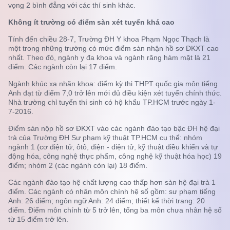
vọng 2 bình đẳng với các thí sinh khác.
Không ít trường có điểm sàn xét tuyển khá cao
Tính đến chiều 28-7, Trường ĐH Y khoa Phạm Ngọc Thạch là
một trong những trường có mức điểm sàn nhận hồ sơ ĐKXT cao
nhất. Theo đó, ngành y đa khoa và ngành răng hàm mặt là 21
điểm. Các ngành còn lại 17 điểm.
Ngành khúc xạ nhãn khoa: điểm kỳ thi THPT quốc gia môn tiếng
Anh đạt từ điểm 7,0 trở lên mới đủ điều kiện xét tuyển chính thức.
Nhà trường chỉ tuyển thí sinh có hộ khẩu TP.HCM trước ngày 1-
7-2016.
Điểm sàn nộp hồ sơ ĐKXT vào các ngành đào tạo bậc ĐH hệ đại
trà của Trường ĐH Sư phạm kỹ thuật TP.HCM cụ thể: nhóm
ngành 1 (cơ điện tử, ôtô, điện - điện tử, kỹ thuật điều khiển và tự
động hóa, công nghệ thực phẩm, công nghệ kỹ thuật hóa học) 19
điểm; nhóm 2 (các ngành còn lại) 18 điểm.
Các ngành đào tạo hệ chất lượng cao thấp hơn sàn hệ đại trà 1
điểm. Các ngành có nhân môn chính hệ số gồm: sư phạm tiếng
Anh: 26 điểm; ngôn ngữ Anh: 24 điểm; thiết kế thời trang: 20
điểm. Điểm môn chính từ 5 trở lên, tổng ba môn chưa nhân hệ số
từ 15 điểm trở lên.