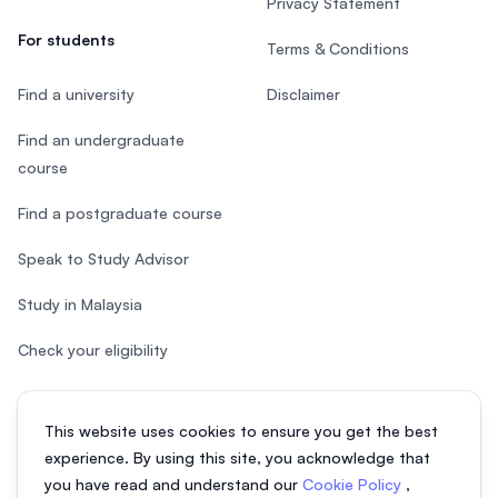
Privacy Statement
For students
Terms & Conditions
Find a university
Disclaimer
Find an undergraduate
course
Find a postgraduate course
Speak to Study Advisor
Study in Malaysia
Check your eligibility
This website uses cookies to ensure you get the best
experience. By using this site, you acknowledge that
© 2026 EasyUni Sdn Bhd, company registration number 200801016907
you have read and understand our
Cookie Policy
,