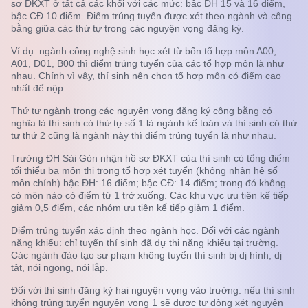
sơ ĐKXT ở tất cả các khối với các mức: bậc ĐH 15 và 16 điểm,
bậc CĐ 10 điểm. Điểm trúng tuyển được xét theo ngành và công
bằng giữa các thứ tự trong các nguyện vọng đăng ký.
Ví dụ: ngành công nghệ sinh học xét từ bốn tổ hợp môn A00,
A01, D01, B00 thì điểm trúng tuyển của các tổ hợp môn là như
nhau. Chính vì vậy, thí sinh nên chọn tổ hợp môn có điểm cao
nhất để nộp.
Thứ tự ngành trong các nguyện vọng đăng ký công bằng có
nghĩa là thí sinh có thứ tự số 1 là ngành kế toán và thí sinh có thứ
tự thứ 2 cũng là ngành này thì điểm trúng tuyển là như nhau.
Trường ĐH Sài Gòn nhận hồ sơ ĐKXT của thí sinh có tổng điểm
tối thiểu ba môn thi trong tổ hợp xét tuyển (không nhân hệ số
môn chính) bậc ĐH: 16 điểm; bậc CĐ: 14 điểm; trong đó không
có môn nào có điểm từ 1 trở xuống. Các khu vực ưu tiên kế tiếp
giảm 0,5 điểm, các nhóm ưu tiên kế tiếp giảm 1 điểm.
Điểm trúng tuyển xác định theo ngành học. Đối với các ngành
năng khiếu: chỉ tuyển thí sinh đã dự thi năng khiếu tại trường.
Các ngành đào tạo sư phạm không tuyển thí sinh bị dị hình, dị
tật, nói ngọng, nói lắp.
Đối với thí sinh đăng ký hai nguyện vọng vào trường: nếu thí sinh
không trúng tuyển nguyện vọng 1 sẽ được tự động xét nguyện