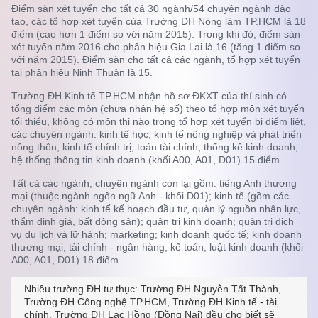
Điểm sàn xét tuyển cho tất cả 30 ngành/54 chuyên ngành đào
tạo, các tổ hợp xét tuyển của Trường ĐH Nông lâm TP.HCM là 18
điểm (cao hơn 1 điểm so với năm 2015). Trong khi đó, điểm sàn
xét tuyển năm 2016 cho phân hiệu Gia Lai là 16 (tăng 1 điểm so
với năm 2015). Điểm sàn cho tất cả các ngành, tổ hợp xét tuyển
tại phân hiệu Ninh Thuận là 15.
Trường ĐH Kinh tế TP.HCM nhận hồ sơ ĐKXT của thí sinh có
tổng điểm các môn (chưa nhân hệ số) theo tổ hợp môn xét tuyển
tối thiểu, không có môn thi nào trong tổ hợp xét tuyển bị điểm liệt,
các chuyên ngành: kinh tế học, kinh tế nông nghiệp và phát triển
nông thôn, kinh tế chính trị, toán tài chính, thống kê kinh doanh,
hệ thống thông tin kinh doanh (khối A00, A01, D01) 15 điểm.
Tất cả các ngành, chuyên ngành còn lại gồm: tiếng Anh thương
mại (thuộc ngành ngôn ngữ Anh - khối D01); kinh tế (gồm các
chuyên ngành: kinh tế kế hoạch đầu tư, quản lý nguồn nhân lực,
thẩm định giá, bất động sản); quản trị kinh doanh; quản trị dịch
vụ du lịch và lữ hành; marketing; kinh doanh quốc tế; kinh doanh
thương mại; tài chính - ngân hàng; kế toán; luật kinh doanh (khối
A00, A01, D01) 18 điểm.
Nhiều trường ĐH tư thục: Trường ĐH Nguyễn Tất Thành,
Trường ĐH Công nghệ TP.HCM, Trường ĐH Kinh tế - tài
chính, Trường ĐH Lạc Hồng (Đồng Nai) đều cho biết sẽ