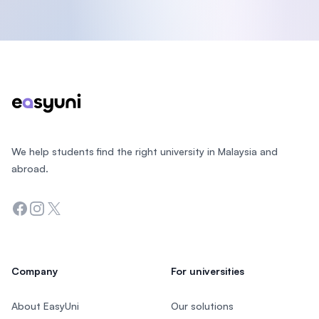
Footer
We help students find the right university in Malaysia and
abroad.
Facebook
Instagram
Twitter
Company
For universities
About EasyUni
Our solutions