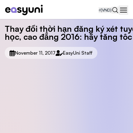
₫
(VND)
Navi
Thay đổi thời hạn đăng ký xét tuy
học, cao đẳng 2016: hãy tăng tốc
November 11, 2017
EasyUni Staff