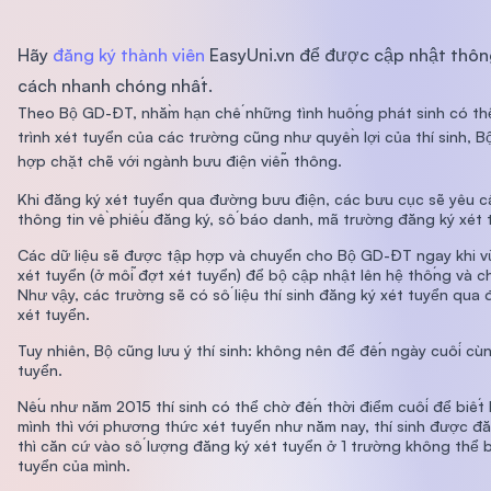
Hãy
đăng ký thành viên
EasyUni.vn để được cập nhật thôn
cách nhanh chóng nhất.
Theo Bộ GD-ĐT, nhằm
hạn chế những tình huống phát sinh có t
trình xét tuyển của các trường cũng như quyền lợi của thí sinh,
hợp chặt chẽ với ngành bưu điện viễn thông.
Khi đăng ký xét tuyển qua đường bưu điện, các bưu cục sẽ yêu cầu
thông tin về phiếu đăng ký, số báo danh, mã trường đăng ký xét
Các dữ liệu sẽ được tập hợp và chuyển cho Bộ GD-ĐT ngay khi vừ
xét tuyển (ở mỗi đợt xét tuyển) để bộ cập nhật lên hệ thống và 
Như vậy, các trường sẽ có số liệu thí sinh đăng ký xét tuyển qua
xét tuyển.
Tuy nhiên, Bộ cũng lưu ý thí sinh: không nên để đến ngày cuối cù
tuyển.
Nếu như năm 2015 thí sinh có thể chờ đến thời điểm cuối để biết
mình thì với phương thức xét tuyển như năm nay, thí sinh được đ
thì căn cứ vào số lượng đăng ký xét tuyển ở 1 trường không thể 
tuyển của mình.