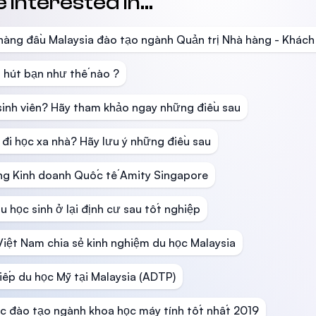
interested in...
hàng đầu Malaysia đào tạo ngành Quản trị Nhà hàng - Khách
 hút bạn như thế nào ?
sinh viên? Hãy tham khảo ngay những điều sau
n đi học xa nhà? Hãy lưu ý những điều sau
ng Kinh doanh Quốc tế Amity Singapore
học sinh ở lại định cư sau tốt nghiệp
Việt Nam chia sẻ kinh nghiệm du học Malaysia
iếp du học Mỹ tại Malaysia (ADTP)
c đào tạo ngành khoa học máy tính tốt nhất 2019