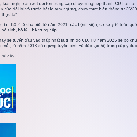
g kiến nghị: xem xét đổi tên trung cấp chuyên nghiệp thành CĐ hai nă
SEGi University Kota Damansara
ần sửa đổi lại và trước hết là tạm ngừng, chưa thực hiện thông tư 26
thực tế”...
g tin, Bộ Y tế cho biết từ năm 2021, các bệnh viện, cơ sở y tế toàn q
 hộ sinh, hộ lý... hệ trung cấp.
Management and Science University (MS
rí này sẽ tuyển đầu vào thấp nhất là trình độ CĐ. Từ năm 2025 sẽ bỏ ch
c mắt, từ năm 2018 sẽ ngừng tuyển sinh và đào tạo hệ trung cấp y dược
tại đây.