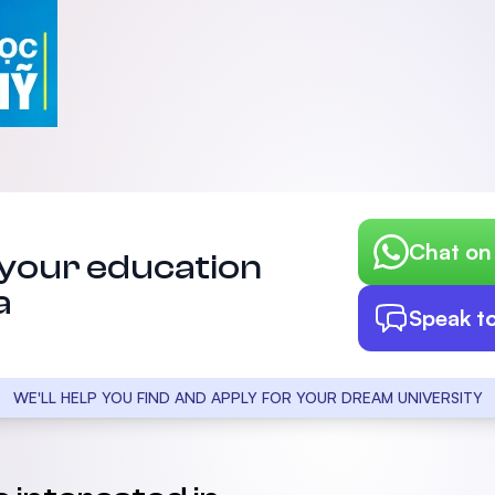
Chat o
 your education
a
Speak t
WE'LL HELP YOU FIND AND APPLY FOR YOUR DREAM UNIVERSITY