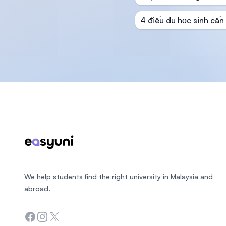
4 điều du học sinh cần 
Footer
We help students find the right university in Malaysia and
abroad.
Facebook
Instagram
Twitter