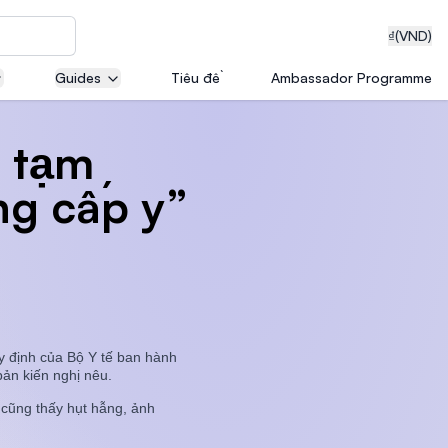
₫
(VND)
Guides
Tiêu đề
Ambassador Programme
i tạm
neering
ng cấp y”
edical
uy định của Bộ Y tế ban hành
on with
bản kiến nghị nêu.
T)
 cũng thấy hụt hẫng, ảnh