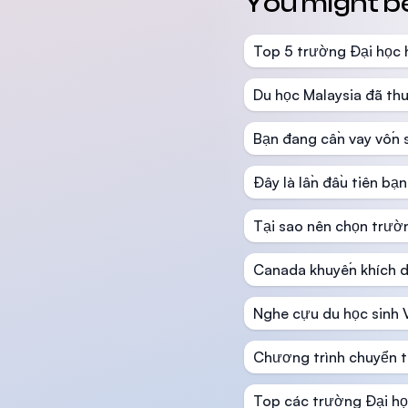
You might be 
Top 5 trường Đại học 
Du học Malaysia đã thu
Bạn đang cần vay vốn 
Đây là lần đầu tiên bạ
Tại sao nên chọn trườ
Canada khuyến khích du 
Nghe cựu du học sinh 
Chương trình chuyển t
Top các trường Đại họ