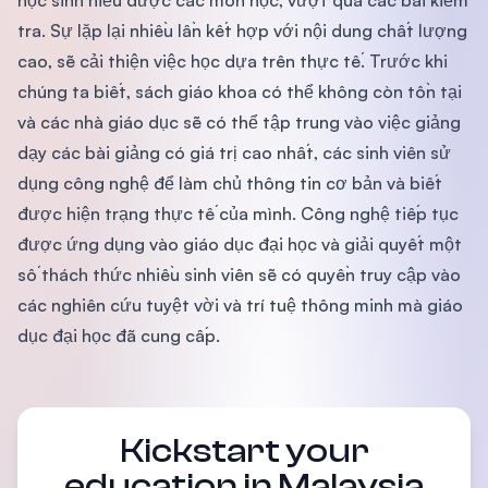
học sinh hiểu được các môn học, vượt qua các bài kiểm
tra. Sự lặp lại nhiều lần kết hợp với nội dung chất lượng
cao, sẽ cải thiện việc học dựa trên thực tế. Trước khi
chúng ta biết, sách giáo khoa có thể không còn tồn tại
và các nhà giáo dục sẽ có thể tập trung vào việc giảng
dạy các bài giảng có giá trị cao nhất, các sinh viên sử
dụng công nghệ để làm chủ thông tin cơ bản và biết
được hiện trạng thực tế của mình. Công nghệ tiếp tục
được ứng dụng vào giáo dục đại học và giải quyết một
số thách thức nhiều sinh viên sẽ có quyền truy cập vào
các nghiên cứu tuyệt vời và trí tuệ thông minh mà giáo
dục đại học đã cung cấp.
Kickstart your
education in Malaysia