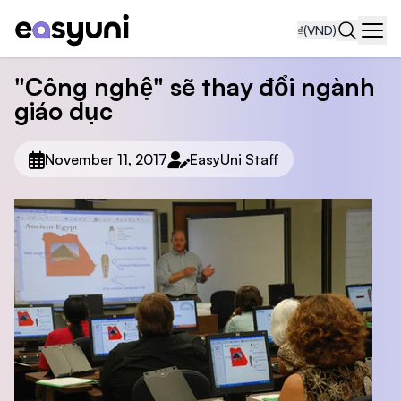
₫
(VND)
Navi
"Công nghệ" sẽ thay đổi ngành
giáo dục
November 11, 2017
EasyUni Staff