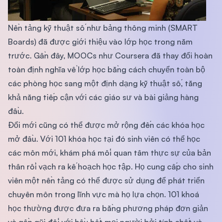
Nền tảng kỹ thuật số như bảng thông minh (SMART
Boards) đã được giới thiệu vào lớp học trong năm
trước. Gần đây, MOOCs như Coursera đã thay đổi hoàn
toàn định nghĩa về lớp học bằng cách chuyển toàn bộ
các phòng học sang một định dạng kỹ thuật số, tăng
khả năng tiếp cận với các giáo sư và bài giảng hàng
đầu.
Đổi mới cũng có thể được mở rộng đến các khóa học
mở đầu. Với 101 khóa học tại đó sinh viên có thể học
các môn mới, khám phá mối quan tâm thực sự của bản
thân rồi vạch ra kế hoạch học tập. Họ cung cấp cho sinh
viên một nền tảng có thể được sử dụng để phát triển
chuyên môn trong lĩnh vực mà họ lựa chọn. 101 khoá
học thường được đưa ra bằng phương pháp đơn giản