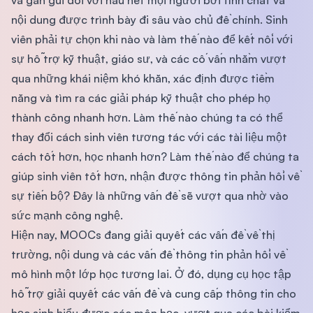
và gần gũi đối với hầu hết mọi người bởi tính chất và
nội dung được trình bày đi sâu vào chủ đề chính. Sinh
viên phải tự chọn khi nào và làm thế nào để kết nối với
sự hỗ trợ kỹ thuật, giáo sư, và các cố vấn nhằm vượt
qua những khái niệm khó khăn, xác định được tiềm
năng và tìm ra các giải pháp kỹ thuật cho phép họ
thành công nhanh hơn. Làm thế nào chúng ta có thể
thay đổi cách sinh viên tương tác với các tài liệu một
cách tốt hơn, học nhanh hơn? Làm thế nào để chúng ta
giúp sinh viên tốt hơn, nhận được thông tin phản hồi về
sự tiến bộ? Đây là những vấn đề sẽ vượt qua nhờ vào
sức mạnh công nghệ.
Hiện nay, MOOCs đang giải quyết các vấn đề về thị
trường, nội dung và các vấn đề thông tin phản hồi về
mô hình một lớp học tương lai. Ở đó, dụng cụ học tập
hỗ trợ giải quyết các vấn đề và cung cấp thông tin cho