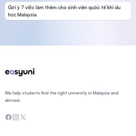
Gợi ý 7 việc làm thêm cho sinh viên quốc tế khi du
học Malaysia
Footer
We help students find the right university in Malaysia and
abroad.
Facebook
Instagram
Twitter