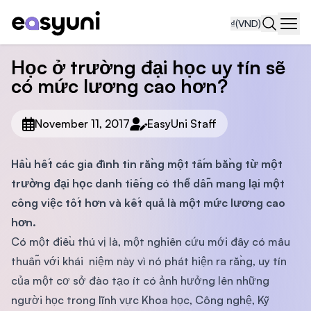
₫
(VND)
Navi
Học ở trường đại học uy tín sẽ
có mức lương cao hơn?
November 11, 2017
EasyUni Staff
Hầu hết các gia đình tin rằng một tấm bằng từ một
trường đại học danh tiếng có thể dẫn mang lại một
công việc tốt hơn và kết quả là một mức lương cao
hơn.
Có một điều thú vị là, một nghiên cứu mới đây có mâu
thuẫn với khái niệm này vì nó phát hiện ra rằng, uy tín
của một cơ sở đào tạo ít có ảnh hưởng lên những
người học trong lĩnh vực Khoa học, Công nghệ, Kỹ