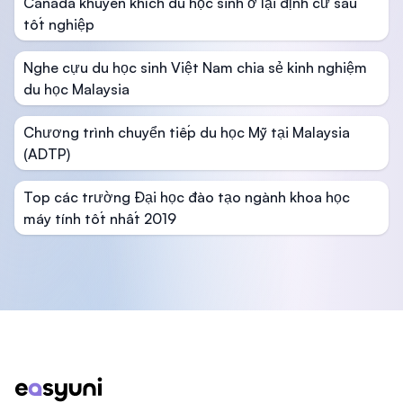
Canada khuyến khích du học sinh ở lại định cư sau
tốt nghiệp
Nghe cựu du học sinh Việt Nam chia sẻ kinh nghiệm
du học Malaysia
Chương trình chuyển tiếp du học Mỹ tại Malaysia
(ADTP)
Top các trường Đại học đào tạo ngành khoa học
máy tính tốt nhất 2019
Footer