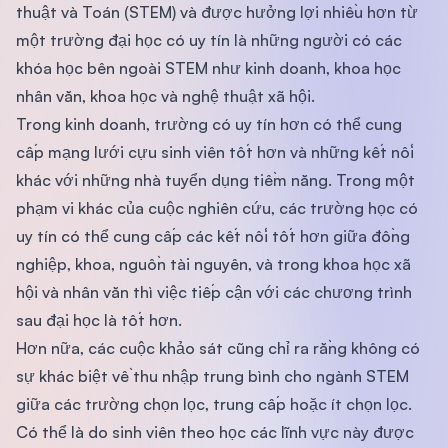
thuật và Toán (STEM) và được hưởng lợi nhiều hơn từ
một trường đại học có uy tín là những người có các
khóa học bên ngoài STEM như kinh doanh, khoa học
nhân văn, khoa học và nghệ thuật xã hội.
Trong kinh doanh, trường có uy tín hơn có thể cung
cấp mạng lưới cựu sinh viên tốt hơn và những kết nối
khác với những nhà tuyển dụng tiềm năng. Trong một
phạm vi khác của cuộc nghiên cứu, các trường học có
uy tín có thể cung cấp các kết nối tốt hơn giữa đồng
nghiệp, khoa, nguồn tài nguyên, và trong khoa học xã
hội và nhân văn thì việc tiếp cận với các chương trình
sau đại học là tốt hơn.
Hơn nữa, các cuộc khảo sát cũng chỉ ra rằng không có
sự khác biệt về thu nhập trung bình cho ngành STEM
giữa các trường chọn lọc, trung cấp hoặc ít chọn lọc.
Có thể là do sinh viên theo học các lĩnh vực này được