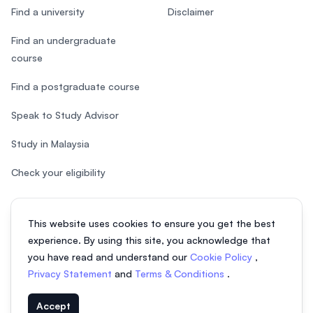
Find a university
Disclaimer
Find an undergraduate
course
Find a postgraduate course
Speak to Study Advisor
Study in Malaysia
Check your eligibility
This website uses cookies to ensure you get the best
experience. By using this site, you acknowledge that
© 2026 EasyUni Sdn Bhd, company registration number 200801016907
you have read and understand our
Cookie Policy
,
(818200-P). All rights reserved.
Privacy Statement
and
Terms & Conditions
.
Vietnamese
Accept