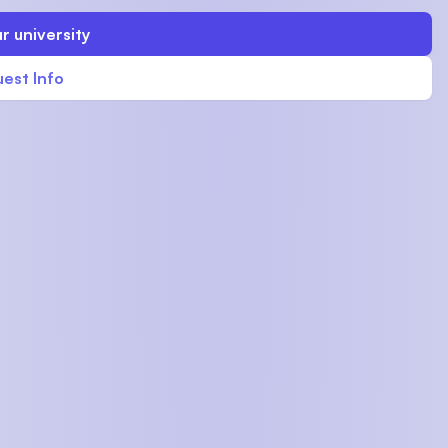
r university
est Info
U)