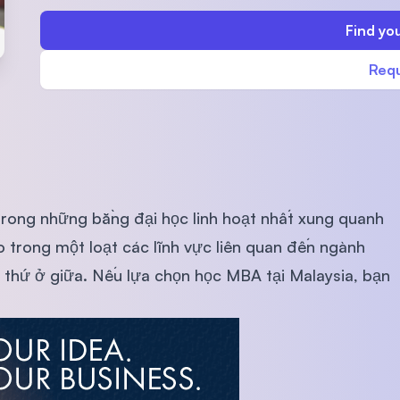
SEGi University Kota Damansara
Find you
Requ
Management and Science University (MS
trong những bằng đại học linh hoạt nhất xung quanh
o trong một loạt các lĩnh vực liên quan đến ngành
i thứ ở giữa. Nếu lựa chọn học MBA tại Malaysia, bạn