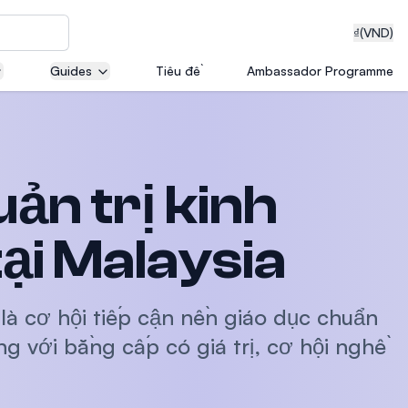
₫
(VND)
Guides
Tiêu đề
Ambassador Programme
neering
ản trị kinh
edical
ại Malaysia
là cơ hội tiếp cận nền giáo dục chuẩn
on with
ng với bằng cấp có giá trị, cơ hội nghề
T)