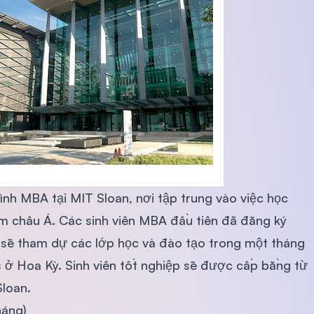
h MBA tại MIT Sloan, nơi tập trung vào việc học
âm châu Á. Các sinh viên MBA đầu tiên đã đăng ký
 sẽ tham dự các lớp học và đào tạo trong một tháng
 ở Hoa Kỳ. Sinh viên tốt nghiệp sẽ được cấp bằng từ
loan.
háng)