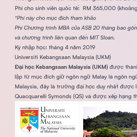
Phí cho sinh viên quốc tế: RM 365,000 (khoảng
*Phí này cho mục đích tham khảo
Phí Chương trình MBA của ASB 20 tháng bao gồm:
và chương trình liên quan đến MIT Sloan.
Kỳ nhập học: tháng 4 năm 2019
Universiti Kebangsaan Malaysia (UKM)
Đại học Kebangsaan Malaysia (UKM)
được thành
lập từ mục đích giữ ngôn ngữ Malay là ngôn ngữ 
Malaysia, đây là trường đại học duy nhất được
Quacquarelli Symonds (QS) và được xếp hạng th