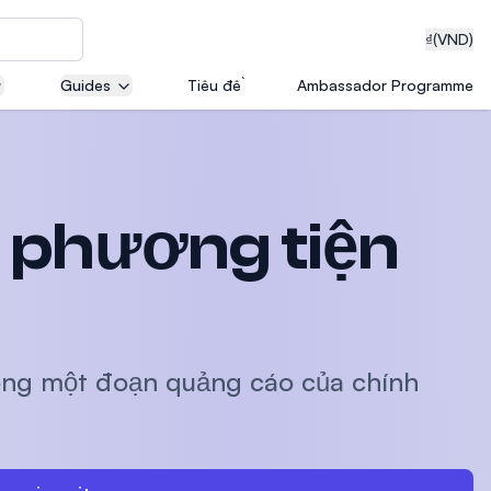
₫
(VND)
Guides
Tiêu đề
Ambassador Programme
neering
 phương tiện
edical
iêng một đoạn quảng cáo của chính
on with
T)