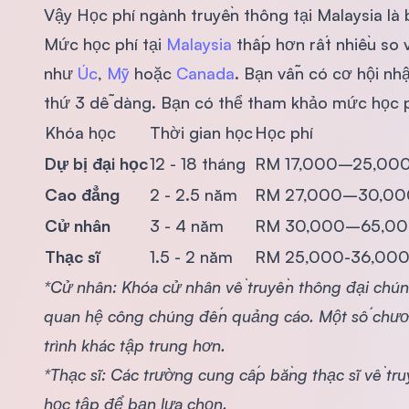
Vậy Học phí ngành truyền thông tại Malaysia là
Mức học phí tại
Malaysia
thấp hơn rất nhiều so 
như
Úc
,
Mỹ
hoặc
Canada
. Bạn vẫn có cơ hội nh
thứ 3 dễ dàng. Bạn có thể tham khảo mức học p
Khóa học
Thời gian học
Học phí
Dự bị đại học
12 - 18 tháng
RM 17,000–25,000 
Cao đẳng
2 - 2.5 năm
RM 27,000–30,000
Cử nhân
3 - 4 năm
RM 30,000–65,000 
Thạc sĩ
1.5 - 2 năm
RM 25,000-36,000 
*Cử nhân: Khóa cử nhân về truyền thông đại chún
quan hệ công chúng đến quảng cáo. Một số chươn
trình khác tập trung hơn.
*Thạc sĩ: Các trường cung cấp bằng thạc sĩ về tr
học tập để bạn lựa chọn.