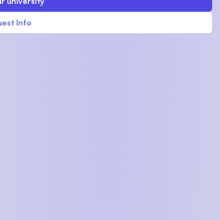
r university
est Info
U)