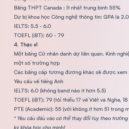
Bằng THPT Canada : Ít nhất trung bình 55%
Dự bị khoa học Công nghệ thông tin: GPA là 2.
IELTS: 5.5 - 6.0
TOEFL (iBT): 60 - 79
4. Thạc sĩ
Một bằng Cử nhân danh dự liên quan. Kinh nghi
một số trường hợp
Các bằng cấp tương đương khác sẽ được xem x
Yêu cầu về tiếng Anh
IELTS: 6.0 (không band nào ít hơn 5.5)
TOEFL (iBT): 79 (tối thiểu 17 về Viết và Nghe, 1
PTE (Academic): 55 (với không ít hơn 51 trong m
* Yêu cầu đầu vào có thể thay đổi tùy theo trường
ký khóa học cho mình!