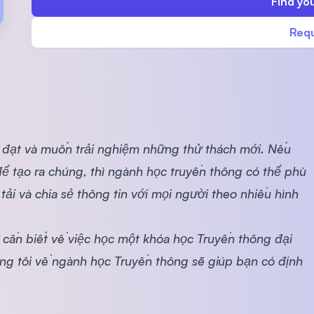
Find you
SEGi University Kota Damansara
Requ
Management and Science University (MS
n đạt và muốn trải nghiệm những thử thách mới. Nếu
để tạo ra chúng, thì ngành học truyền thông có thể phù
ải và chia sẻ thông tin với mọi người theo nhiều hình
cần biết về việc học một khóa học Truyền thông đại
ng tôi về ngành học Truyền thông sẽ giúp bạn có định