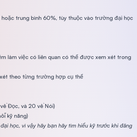
0 hoặc trung bình 60%, tùy thuộc vào trường đại học
ệm làm việc có liên quan có thể được xem xét trong
ét theo từng trường hợp cụ thể
8 về Đọc, và 20 về Nói)
ỗi kỹ năng)
 đại học, vì vậy hãy bạn hãy tìm hiểu kỹ trước khi đăng