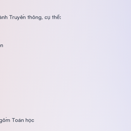
nh Truyền thông, cụ thể:
ên
o gồm Toán học