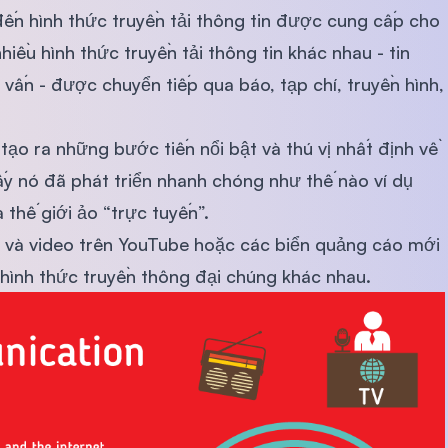
đến hình thức truyền tải thông tin được cung cấp cho
iều hình thức truyền tải thông tin khác nhau - tin
tư vấn - được chuyển tiếp qua báo, tạp chí, truyền hình,
ạo ra những bước tiến nổi bật và thú vị nhất định về
ấy nó đã phát triển nhanh chóng như thế nào ví dụ
 thế giới ảo “trực tuyến”.
 và video trên YouTube hoặc các biển quảng cáo mới
 hình thức truyền thông đại chúng khác nhau.