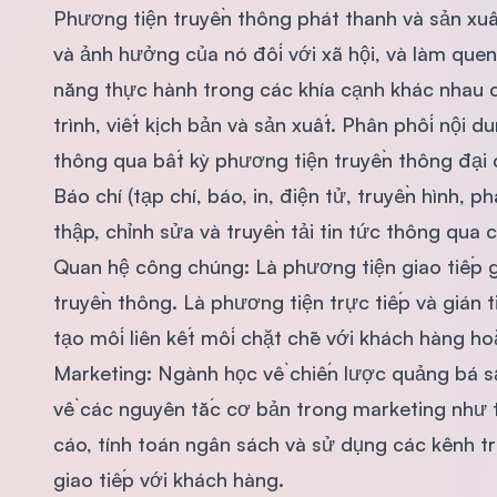
Phương tiện truyền thông phát thanh và sản xuấ
và ảnh hưởng của nó đối với xã hội, và làm que
năng thực hành trong các khía cạnh khác nhau c
trình, viết kịch bản và sản xuất. Phân phối nội
thông qua bất kỳ phương tiện truyền thông đại c
Báo chí (tạp chí, báo, in, điện tử, truyền hình, p
thập, chỉnh sửa và truyền tải tin tức thông qua
Quan hệ công chúng: Là phương tiện giao tiếp 
truyền thông. Là phương tiện trực tiếp và gián t
tạo mối liên kết mối chặt chẽ với khách hàng ho
Marketing: Ngành học về chiến lược quảng bá 
về các nguyên tắc cơ bản trong marketing như t
cáo, tính toán ngân sách và sử dụng các kênh tr
giao tiếp với khách hàng.