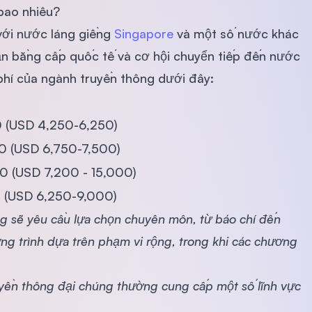
 bao nhiêu?
với nước láng giềng
Singapore
và một số nước khác
ận bằng cấp quốc tế và cơ hội chuyển tiếp đến nước
hí của ngành truyền thông dưới đây:
(USD 4,250-6,250)
 (USD 6,750-7,500)
(USD 7,200 - 15,000)
(USD 6,250-9,000)
g sẽ yêu cầu lựa chọn chuyên môn, từ báo chí đến
g trình dựa trên phạm vi rộng, trong khi các chương
uyền thông đại chúng thường cung cấp một số lĩnh vực