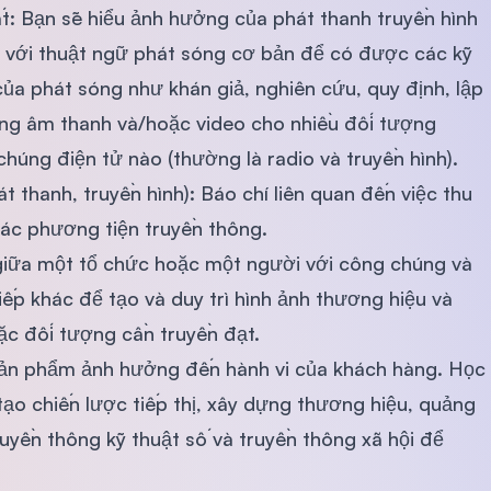
t: Bạn sẽ hiểu ảnh hưởng của phát thanh truyền hình
n với thuật ngữ phát sóng cơ bản để có được các kỹ
ủa phát sóng như khán giả, nghiên cứu, quy định, lập
 dung âm thanh và/hoặc video cho nhiều đối tượng
húng điện tử nào (thường là radio và truyền hình).
hát thanh, truyền hình): Báo chí liên quan đến việc thu
 các phương tiện truyền thông.
giữa một tổ chức hoặc một người với công chúng và
iếp khác để tạo và duy trì hình ảnh thương hiệu và
ặc đối tượng cần truyền đạt.
sản phẩm ảnh hưởng đến hành vi của khách hàng. Học
ạo chiến lược tiếp thị, xây dựng thương hiệu, quảng
uyền thông kỹ thuật số và truyền thông xã hội để