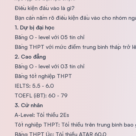
Điều kiện đầu vào là gì?
Bạn cần nắm rõ điều kiện đầu vào cho nhóm ngà
1. Dự bị đại học
Bằng O - level với 05 tín chỉ
Bằng THPT với mức điểm trung bình thấp trở l
2. Cao đẳng
Bằng O - level với 03 tín chỉ
Bằng tốt nghiệp THPT
IELTS: 5.5 - 6.0
TOEFL (iBT): 60 - 79
3. Cử nhân
A-Level: Tối thiểu 2Es
Tốt nghiệp THPT: Tối thiểu trên trung bình ba
Bằng THPT Úc: Tối thiểu ATAR 60.0